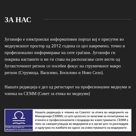
ЗА НАС
Југоинфо е електронски информативен портал кој е присутен во
медиумскиот простор од 2012 година со цел навремено, точно и
професионално информирање на сите граѓани. Југоинфо ги
покрива настаните и ви ги става на располагање сите вести од
Југоисточниот регион со посебен фокус на струмичкиот макро
регион (Струмица, Василево, Босилово и Ново Село).
Нашата редакција е дел од регистарот на професионални медиуми и
членка на СЕММ (Совет за етика во медиуми)