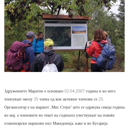
Здружението Маратон е основано 02.04.2007 година и во него
членуваат околу 35 члена од кои активни членови се 25.
Организатор е на маршот „Мис Стоун“ што се одржува секоја година
во мај, а членовите во текот на годината учествуваат на повеќе
планинарски маршови низ Македонија, како и во Бугарија.