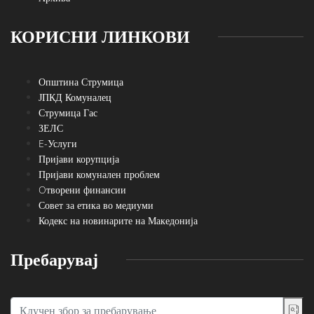
КОРИСНИ ЛИНКОВИ
Општина Струмица
ЈПКД Комуналец
Струмица Гас
ЗЕЛС
E-Услуги
Пријави корупција
Пријави комунален проблем
Oтворени финансии
Совет за етика во медиуми
Кодекс на новинарите на Македонија
Пребарувај