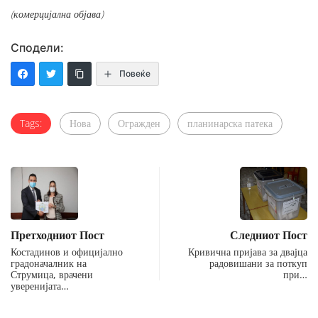
(комерцијална објава)
Сподели:
Повеќе
Tags:
Нова
Огражден
планинарска патека
Претходниот Пост
Следниот Пост
Костадинов и официјално
Кривична пријава за двајца
градоначалник на
радовишани за поткуп
Струмица, врачени
при…
уверенијата…