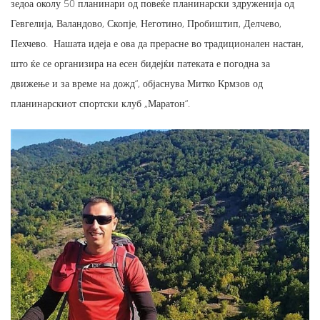
зедоа околу 50 планинари од повеќе планинарски здруженија од
Гевгелија, Валандово, Скопје, Неготино, Пробиштип, Делчево,
Пехчево. Нашата идеја е ова да прерасне во традиционален настан,
што ќе се организира на есен бидејќи патеката е погодна за
движење и за време на дожд“, објаснува Митко Крмзов од
планинарскиот спортски клуб „Маратон“.