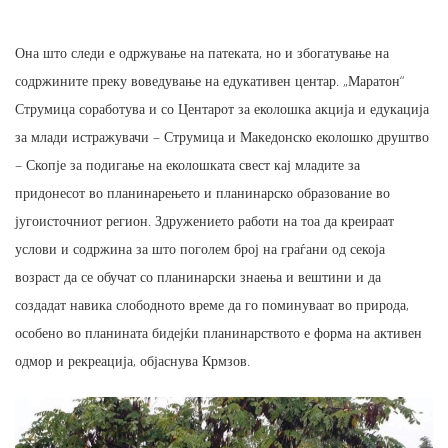
Она што следи е одржување на патеката, но и збогатување на
содржините преку воведување на едукативен центар. „Маратон“
Струмица соработува и со Центарот за еколошка акција и едукација
за млади истражувачи – Струмица и Македонско еколошко друштво
– Скопје за подигање на еколошката свест кај младите за
придонесот во планинарењето и планинарско образование во
југоисточниот регион. Здружението работи на тоа да креираат
услови и содржина за што поголем број на граѓани од секоја
возраст да се обучат со планинарски знаења и вештини и да
создадат навика слободното време да го поминуваат во природа,
особено во планината бидејќи планинарството е форма на активен
одмор и рекреација, објаснува Крмзов.