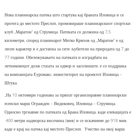
Нова планинарска патека што стартува кај браната Иловица и се
протега до местото Преслоп, промовираше планинарскиот спортски
клуб „Маратон“ од Струмица. Патеката со должина од 7,5
километри, според планинарот Митко Крмзов од „Маратон“ е од
лесен карактер и е достапна за сите љубители на природата од 7 до
77 години. Обележувањето на патеката и изградбата на
летниковецот долж стазата за одмор и засолниште, е со поддршка
на компанијата Еуромакс, инвеститорот на проектот Иловица –
Штука.
„На 10 октомври годинава за првпат организиравме планинарски
есенски марш Огражден – Видиковец, Иловица – Струмица.
Односно тргнавме по патеката од Брана Иловица, каде елевацијата е
400 метри надморска височина (мнв) и се искачивме до 918 мнв,
каде е крај на патека кај местото Преслоп. Учество на овој марш