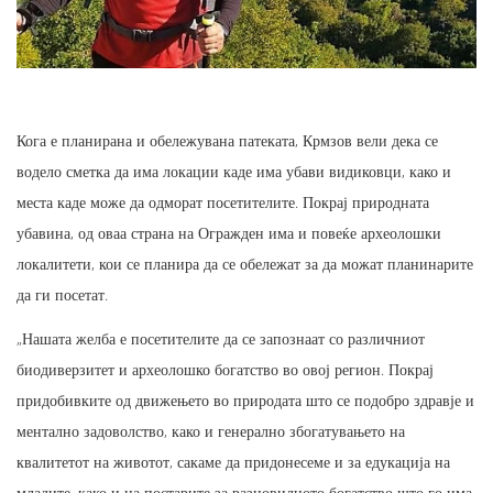
Кога е планирана и обележувана патеката, Крмзов вели дека се
водело сметка да има локации каде има убави видиковци, како и
места каде може да одморат посетителите. Покрај природната
убавина, од оваа страна на Огражден има и повеќе археолошки
локалитети, кои се планира да се обележат за да можат планинарите
да ги посетат.
„Нашата желба е посетителите да се запознаат со различниот
биодиверзитет и археолошко богатство во овој регион. Покрај
придобивките од движењето во природата што се подобро здравје и
ментално задоволство, како и генерално збогатувањето на
квалитетот на животот, сакаме да придонесеме и за едукација на
младите, како и на постарите за разновидното богатство што го има