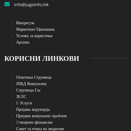
info@jugoinfo.mk
Импресум
Маркетинг/Ценовник
Услови за користење
Архива
КОРИСНИ ЛИНКОВИ
Општина Струмица
ЈПКД Комуналец
Струмица Гас
ЗЕЛС
E-Услуги
Пријави корупција
Пријави комунален проблем
Oтворени финансии
Совет за етика во медиуми