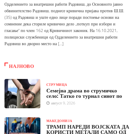
Одделението за внатрешни работи Радовиш, до Основното јавно
обвинителство Радовиш, поднесе кривична пријава против Ш.Ш.
(35) од Радовиш и уште едно лице поради постоење основи на
сомнение дека сториле кривично дело „поткуп при избори и
гласање“ по член 162 од Кривичниот законик. На 16.10.2021,
полициски службеници од Одделението за внатрешни работи
Радовиш во дворно место на […]
НАЈНОВО
СТРУМИЦА
Семејна драма во струмичко
село: Татко го турнал синот по
август 9, 2026
МАКЕДОНИЈА
ТРАМП НАРЕДИ ВОЈСКАТА ДА
КОРИСТИ МЕТАЛИ САМО ОД