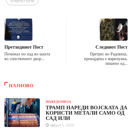
усмртил куче
Претходниот Пост
Следниот Пост
Починал по пад во шахта
Претрес во Радовиш,
во сопствениот двор…
пронајдена е марихуана,
лишено од…
НАЈНОВО
МАКЕДОНИЈА
ТРАМП НАРЕДИ ВОЈСКАТА ДА
КОРИСТИ МЕТАЛИ САМО ОД
САД ИЛИ
август 5, 2026