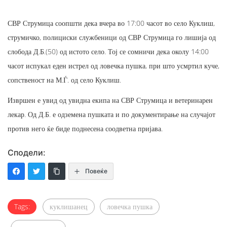
СВР Струмица соопшти дека вчера во 17:00 часот во село Куклиш,
струмичко, полициски службеници од СВР Струмица го лишија од
слобода Д.Б.(50) од истото село. Тој се сомничи дека околу 14:00
часот испукал еден истрел од ловечка пушка, при што усмртил куче,
сопственост на М.Ѓ. од село Куклиш.
Извршен е увид од увидна екипа на СВР Струмица и ветеринарен
лекар. Од Д.Б. е одземена пушката и по документирање на случајот
против него ќе биде поднесена соодветна пријава.
Сподели:
Повеќе
Tags:
куклишанец
ловечка пушка