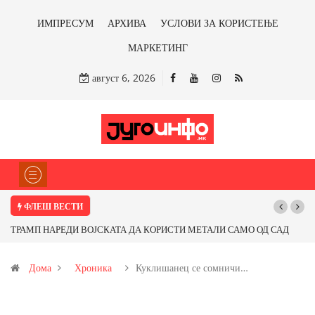
ИМПРЕСУМ
АРХИВА
УСЛОВИ ЗА КОРИСТЕЊЕ
МАРКЕТИНГ
август 6, 2026
ФЛЕШ ВЕСТИ
ТРАМП НАРЕДИ ВОЈСКАТА ДА КОРИСТИ МЕТАЛИ САМО ОД САД
ИЛИ ОД ПАРТНЕРСКИ ЗЕМЈИ Ќе профитираме ли со бакарот од
Дома
Хроника
Куклишанец се сомничи…
Иловица и со антимонот?