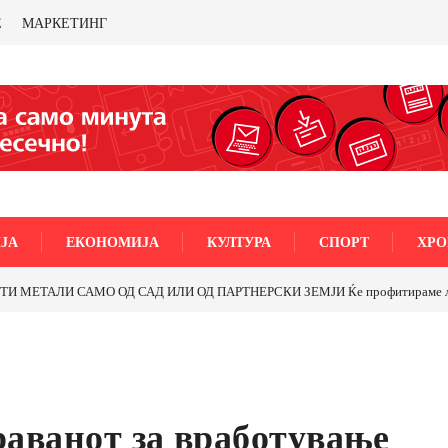
Е
МАРКЕТИНГ
ЈА
ЕКОНОМИЈА
КУЛТУРА
СПОРТ
ХРО
 антимонот?
Почнува реконструкцијата на улицата „5-ти Ноември“ во Струми
араванот за вработување