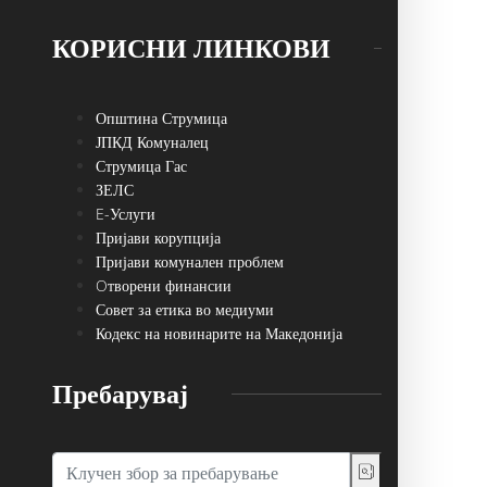
КОРИСНИ ЛИНКОВИ
Општина Струмица
ЈПКД Комуналец
Струмица Гас
ЗЕЛС
E-Услуги
Пријави корупција
Пријави комунален проблем
Oтворени финансии
Совет за етика во медиуми
Кодекс на новинарите на Македонија
Пребарувај