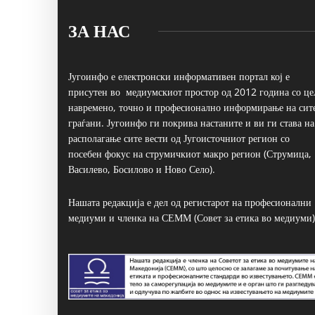
ЗА НАС
Југоинфо е електронски информативен портал кој е
присутен во медиумскиот простор од 2012 година со це
навремено, точно и професионално информирање на сит
граѓани. Југоинфо ги покрива настаните и ви ги става на
располагање сите вести од Југоисточниот регион со
посебен фокус на струмичкиот макро регион (Струмица,
Василево, Босилово и Ново Село).
Нашата редакција е дел од регистарот на професионални
медиуми и членка на СЕММ (Совет за етика во медиуми)