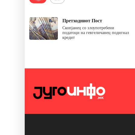
Претходниот Пост
Скопјанец со злоупотребени
податоци на гевгеличанец подигнал
кредит