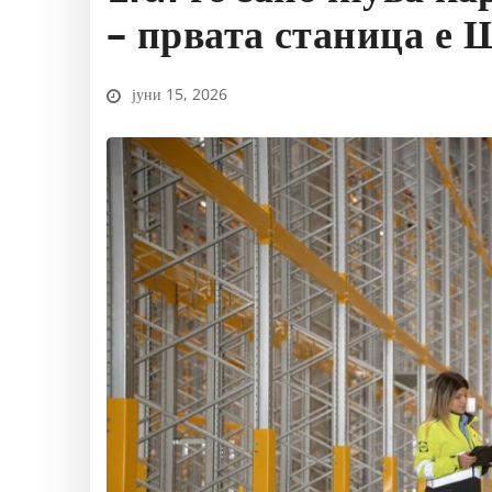
– првата станица е
јуни 15, 2026