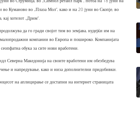
уни во Струмица, во „Симбол ретаил парк“, потоа на 18 јуни на
и во Куманово во „Плаза Мол“, како и на 20 јуни во Скопје, во
, кај хотелот „Дрим“.
родолжува да го гради својот тим во земјава, нудејќи им на
те малопродажни компании во Европа и пошироко. Компанијата
 сеопфатна обука за сите нови вработени.
идл Северна Македонија на своите вработени им обезбедува
 учење и напредување, како и низа дополнителни придобивки.
оцесот на аплицирање се достапни на интернет страницата