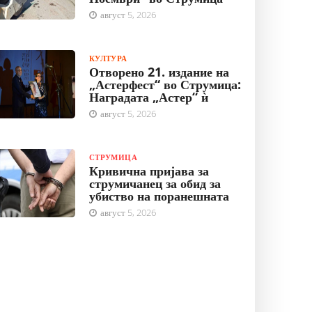
август 5, 2026
КУЛТУРА
Отворено 21. издание на
„Астерфест“ во Струмица:
Наградата „Астер“ ѝ
август 5, 2026
СТРУМИЦА
Кривична пријава за
струмичанец за обид за
убиство на поранешната
август 5, 2026