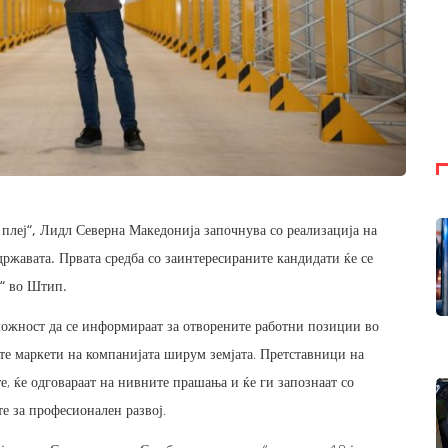
плеј“, Лидл Северна Македонија започнува со реализација на
 државата. Првата средба со заинтересираните кандидати ќе се
л“ во Штип.
можност да се информираат за отворените работни позиции во
ите маркети на компанијата ширум земјата. Претставници на
е, ќе одговараат на нивните прашања и ќе ги запознаат со
е за професионален развој.