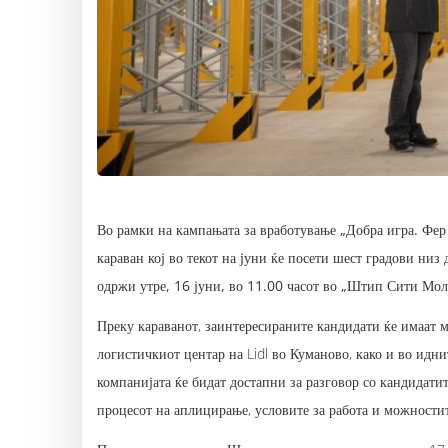
Во рамки на кампањата за вработување „Добра игра. Фер 
караван кој во текот на јуни ќе посети шест градови низ
одржи утре, 16 јуни, во 11.00 часот во „Штип Сити Мо
Преку караванот, заинтересираните кандидати ќе имаат 
логистичкиот центар на Lidl во Куманово, како и во идн
компанијата ќе бидат достапни за разговор со кандидатит
процесот на аплицирање, условите за работа и можностит