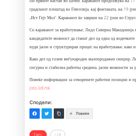
По првиот настан во Штип, караванот продолжува на 17 ј
градскиот плоштад во Гевгелија, кај фонтаната, на 19 јун
„Ист Гејт Мол“. Караванот ќе заврши на 22 јуни во Струга
Со караванот за вработување, Лидл Северна Македонија п
кандидатите можност да станат дел од една од водечки
нуди јасен и структуриран процес на вработување, како и
Како дел од голем меѓународен малопродажен синџир, Л
сигурна и стабилна работна средина, јасни можности за
Повеќе информации за отворените работни позиции и пр
jobs.lidl.mk
Сподели:
Повеќе
Tags:
Lidl