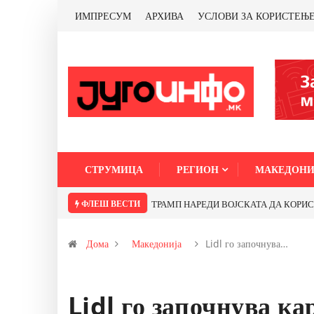
ИМПРЕСУМ
АРХИВА
УСЛОВИ ЗА КОРИСТЕЊ
СТРУМИЦА
РЕГИОН
МАКЕДОНИ
ФЛЕШ ВЕСТИ
ОД ПАРТНЕРСКИ ЗЕМЈИ Ќе профитираме ли со бакарот од Иловица и со
Дома
Македонија
Lidl го започнува…
Lidl го започнува к