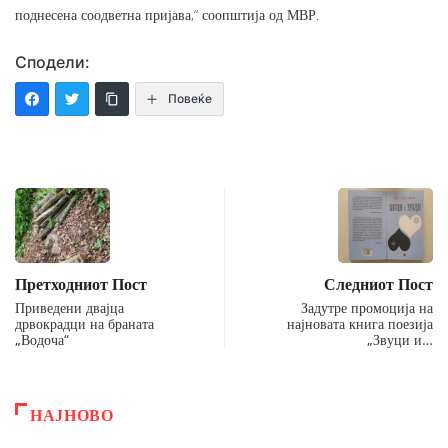
поднесена соодветна пријава,“ соопштија од МВР.
Сподели:
Повеќе
Претходниот Пост
Следниот Пост
Приведени двајца
Задутре промоција на
дрвокрадци на браната
најновата книга поезија
„Водоча“
„Звуци и…
НАЈНОВО