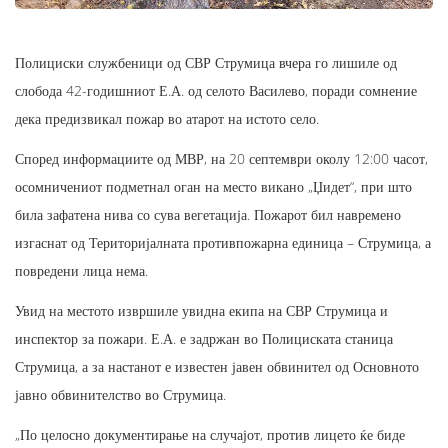
Полициски службеници од СВР Струмица вчера го лишиле од
слобода 42-годишниот Е.А. од селото Василево, поради сомнение
дека предизвикал пожар во атарот на истото село.
Според информациите од МВР, на 20 септември околу 12:00 часот,
осомничениот подметнал оган на место викано „Џидет“, при што
била зафатена нива со сува вегетација. Пожарот бил навремено
изгаснат од Територијалната противпожарна единица – Струмица, а
повредени лица нема.
Увид на местото извршиле увидна екипа на СВР Струмица и
инспектор за пожари. Е.А. е задржан во Полициската станица
Струмица, а за настанот е известен јавен обвинител од Основното
јавно обвинителство во Струмица.
„По целосно документирање на случајот, против лицето ќе биде