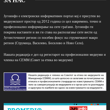
Југоинфо е електронски информативен портал кој е присутен во
медиумскиот простор од 2012 година со цел навремено, точно и
професионално информирање на сите граѓани. Југоинфо ги
покрива настаните и ви ги става на располагање сите вести од
Југоисточниот регион со посебен фокус на струмичкиот макро
регион (Струмица, Василево, Босилово и Ново Село).
Нашата редакција е дел од регистарот на професионални медиуми и
членка на СЕММ (Совет за етика во медиуми)