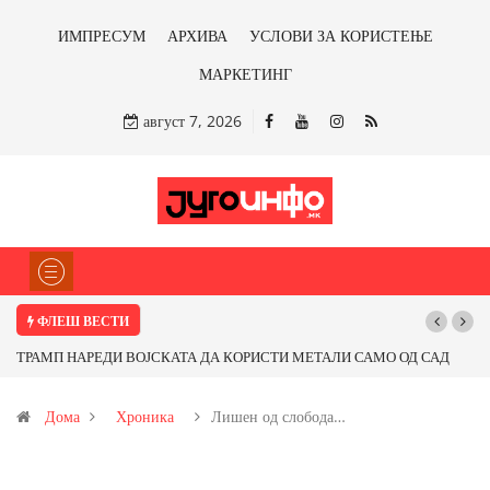
ИМПРЕСУМ
АРХИВА
УСЛОВИ ЗА КОРИСТЕЊЕ
МАРКЕТИНГ
август 7, 2026
ФЛЕШ ВЕСТИ
ТРАМП НАРЕДИ ВОЈСКАТА ДА КОРИСТИ МЕТАЛИ САМО ОД САД
Почну
ИЛИ ОД ПАРТНЕРСКИ ЗЕМЈИ Ќе профитираме ли со бакарот од
Дома
Хроника
Лишен од слобода…
Иловица и со антимонот?