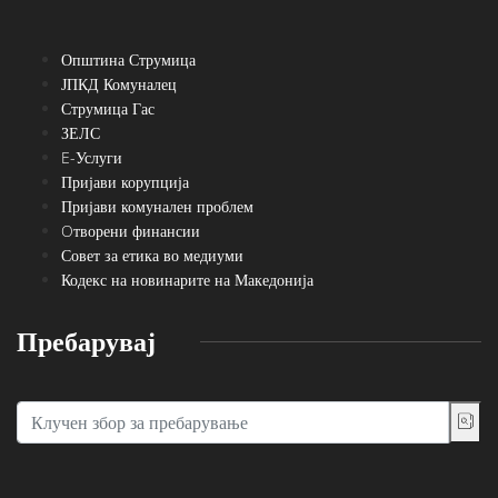
Општина Струмица
ЈПКД Комуналец
Струмица Гас
ЗЕЛС
E-Услуги
Пријави корупција
Пријави комунален проблем
Oтворени финансии
Совет за етика во медиуми
Кодекс на новинарите на Македонија
Пребарувај