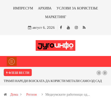
ИМПРЕСУМ
АРХИВА
УСЛОВИ ЗА КОРИСТЕЊЕ
МАРКЕТИНГ
август 6, 2026
ФЛЕШ ВЕСТИ
 САД
Почнува реконструкцијата на улицата „5-ти Ноември“ во Струмица
д
Дома
Регион
Медиумските работници од…