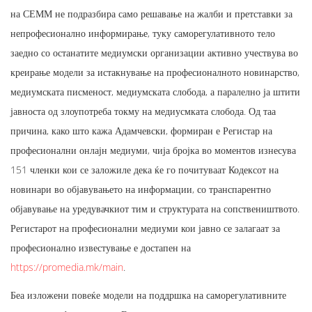
на СЕММ не подразбира само решавање на жалби и претставки за
непрофесионално информирање, туку саморегулативното тело
заедно со останатите медиумски организации активно учествува во
креирање модели за истакнување на професионалното новинарство,
медиумската писменост, медиумската слобода, а паралелно ја штити
јавноста од злоупотреба токму на медиусмката слобода. Од таа
причина, како што кажа Адамчевски, формиран е Регистар на
професионални онлајн медиуми, чија бројка во моментов изнесува
151 членки кои се заложиле дека ќе го почитуваат Кодексот на
новинари во објавувањето на информации, со транспарентно
објавување на уредувачкиот тим и структурата на сопствеништвото.
Регистарот на професионални медиуми кои јавно се залагаат за
професионално известување е достапен на
https://promedia.mk/main
.
Беа изложени повеќе модели на поддршка на саморегулативните