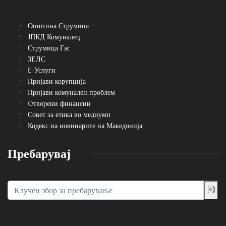
Општина Струмица
ЈПКД Комуналец
Струмица Гас
ЗЕЛС
E-Услуги
Пријави корупција
Пријави комунален проблем
Oтворени финансии
Совет за етика во медиуми
Кодекс на новинарите на Македонија
Пребарувај