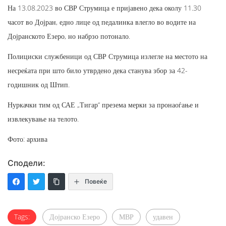
На 13.08.2023 во СВР Струмица е пријавено дека околу 11.30
часот во Дојран, едно лице од педалинка влегло во водите на
Дојранското Езеро, но набрзо потонало.
Полициски службеници од СВР Струмица излегле на местото на
несреќата при што било утврдено дека станува збор за 42-
годишник од Штип.
Нуркачки тим од САЕ „Тигар“ презема мерки за пронаоѓање и
извлекување на телото.
Фото: архива
Сподели:
Повеќе
Tags:
Дојранско Езеро
МВР
удавен