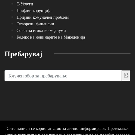
E-Услуги
Пријави корупција
Пријави комунален проблем
Oтворени финансии
Совет за етика во медиуми
Кодекс на новинарите на Македонија
Пребарувај
Сите написи се користат само за лично информирање. Преземање,
нивно користење и реемитување се можни само со посебен договор