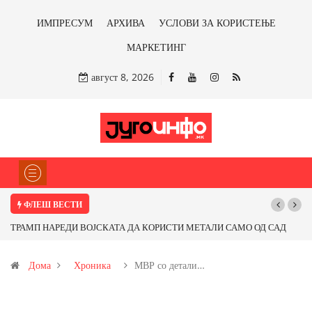
ИМПРЕСУМ
АРХИВА
УСЛОВИ ЗА КОРИСТЕЊЕ
МАРКЕТИНГ
август 8, 2026
ФЛЕШ ВЕСТИ
ТРАМП НАРЕДИ ВОЈСКАТА ДА КОРИСТИ МЕТАЛИ САМО ОД САД
Почну
ИЛИ ОД ПАРТНЕРСКИ ЗЕМЈИ Ќе профитираме ли со бакарот од
Дома
Хроника
МВР со детали…
Иловица и со антимонот?