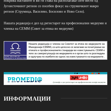
покрива настаните и ви ги става на располагање сите вести од
Југоисточниот регион со посебен фокус на струмичкиот макро
регион (Струмица, Василево, Босилово и Ново Село).
Нашата редакција е дел од регистарот на професионални медиуми и
членка на СЕММ (Совет за етика во медиуми)
ИНФОРМАЦИИ