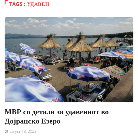
TAGS : УДАВЕН
МВР со детали за удавениот во
Дојранско Езеро
август 13, 2023