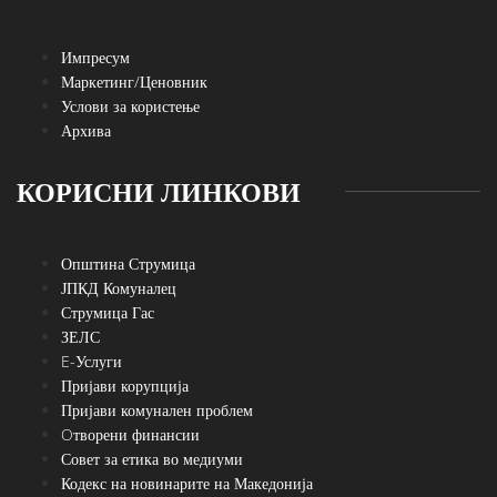
Импресум
Маркетинг/Ценовник
Услови за користење
Архива
КОРИСНИ ЛИНКОВИ
Општина Струмица
ЈПКД Комуналец
Струмица Гас
ЗЕЛС
E-Услуги
Пријави корупција
Пријави комунален проблем
Oтворени финансии
Совет за етика во медиуми
Кодекс на новинарите на Македонија