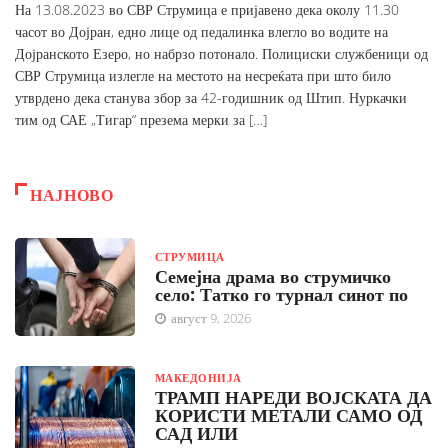
На 13.08.2023 во СВР Струмица е пријавено дека околу 11.30
часот во Дојран, едно лице од педалинка влегло во водите на
Дојранското Езеро, но набрзо потонало. Полициски службеници од
СВР Струмица излегле на местото на несреќата при што било
утврдено дека станува збор за 42-годишник од Штип. Нуркачки
тим од САЕ „Тигар“ презема мерки за […]
НАЈНОВО
СТРУМИЦА
Семејна драма во струмичко
село: Татко го турнал синот по
август 9, 2026
МАКЕДОНИЈА
ТРАМП НАРЕДИ ВОЈСКАТА ДА
КОРИСТИ МЕТАЛИ САМО ОД
САД ИЛИ