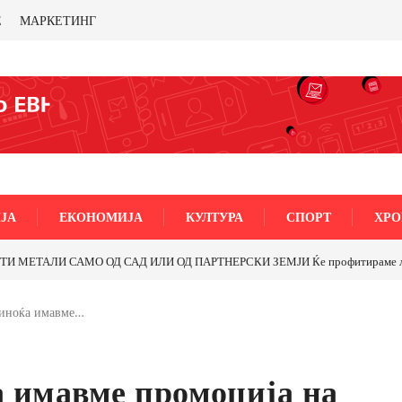
Е
МАРКЕТИНГ
ЈА
ЕКОНОМИЈА
КУЛТУРА
СПОРТ
ХРО
МЕТАЛИ САМО ОД САД ИЛИ ОД ПАРТНЕРСКИ ЗЕМЈИ Ќе профитираме ли со 
синоќа имавме…
а имавме промоција на