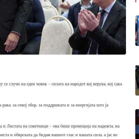
се случи на еден човек – силата на народот кој верува, кој сака
 рака, за секој збор, за поддршката и за енергијата што ја
а и Листата на советници – ова беше промоција на надежта, на
ста и обврската да бидам вашиот глас и вашата сила, а јас ве