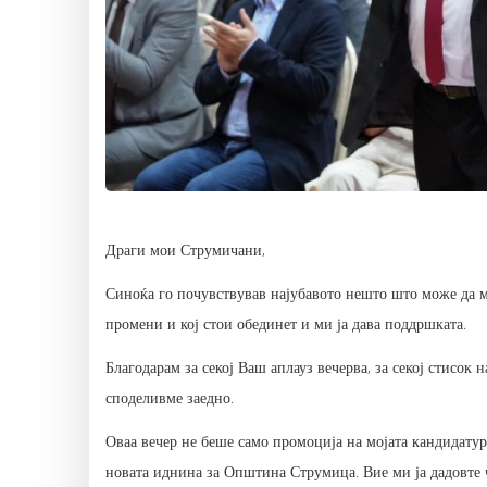
Драги мои Струмичани,
Синоќа го почувствував најубавото нешто што може да му 
промени и кој стои обединет и ми ја дава поддршката.
Благодарам за секој Ваш аплауз вечерва, за секој стисок на
споделивме заедно.
Оваа вечер не беше само промоција на мојата кандидатур
новата иднина за Општина Струмица. Вие ми ја дадовте че