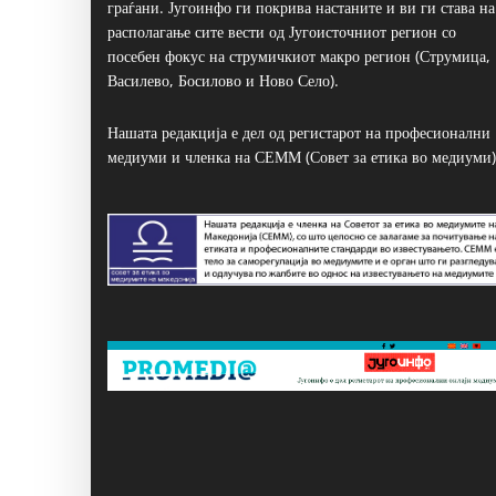
граѓани. Југоинфо ги покрива настаните и ви ги става на
располагање сите вести од Југоисточниот регион со
посебен фокус на струмичкиот макро регион (Струмица,
Василево, Босилово и Ново Село).
Нашата редакција е дел од регистарот на професионални
медиуми и членка на СЕММ (Совет за етика во медиуми)