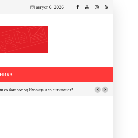
август 6, 2026
НИКА
бакарот од Иловица и со антимонот?
Почнува реконструкцијата на улицат