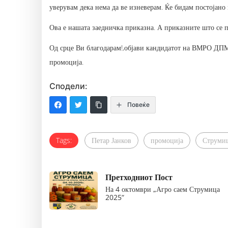
уверувам дека нема да ве изневерам. Ќе бидам постојано 
Ова е нашата заедничка приказна. А приказните што се п
Од срце Ви благодарам!,објави кандидатот на ВМРО ДПМ
промоција.
Сподели:
Повеќе
Tags:
Петар Јанков
промоција
Струми
Претходниот Пост
На 4 октомври „Агро саем Струмица
2025“