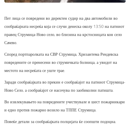
Пет лица се повредени во директен судир на два автомобили во
сообраќајната несреќа која се случи денеска околу 13:50 на патниот
правец Струмица-Ново село, во близина на крстосницата кон село
Сачево.
Според портпаролката на СВР Струмица, Хризантема Рендевска
повредените се пренесени во струмичката болница, а увидот на
местото на несреќата се уште трае.
Заради сообраќајката во прекин е сообраќајот на патниот Струмица-
Ново Село, а сообраќајот се насочува по заобиколни патишта.
Во извлекувањето на повредените учествувале и шест пожарникари
и едно против пожарно возило на ТППЕ Струмица.
Повеќе детали за сообраќајката полцијата ќе соопшти подоцна.