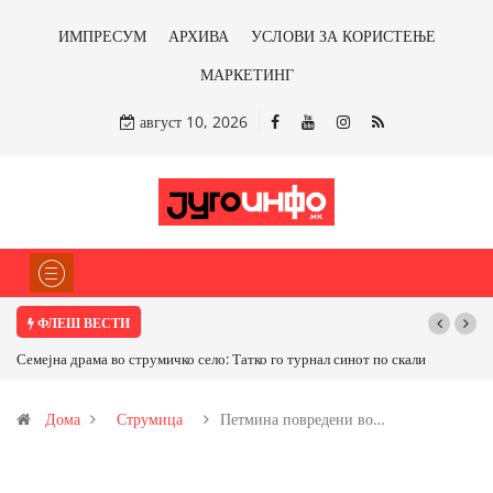
ИМПРЕСУМ
АРХИВА
УСЛОВИ ЗА КОРИСТЕЊЕ
МАРКЕТИНГ
август 10, 2026
ФЛЕШ ВЕСТИ
Семејна драма во струмичко село: Татко го турнал синот по скали
ТРАМП НАР
САД ИЛИ ОД
Дома
Струмица
Петмина повредени во…
бакарот од И