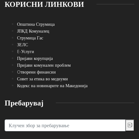
КОРИСНИ ЛИНКОВИ
Општина Струмица
ЈПКД Комуналец
Струмица Гас
ЗЕЛС
E-Услуги
Пријави корупција
Пријави комунален проблем
Oтворени финансии
Совет за етика во медиуми
Кодекс на новинарите на Македонија
Пребарувај