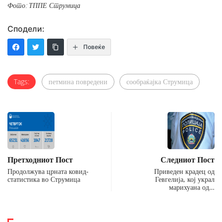
Фото: ТППЕ Струмица
Сподели:
Повеќе
Tags:
петмина повредени
сообраќајка Струмица
Претходниот Пост
Следниот Пост
Продолжува црната ковид-
Приведен крадец од
статистика во Струмица
Гевгелија, кој украл
марихуана од…