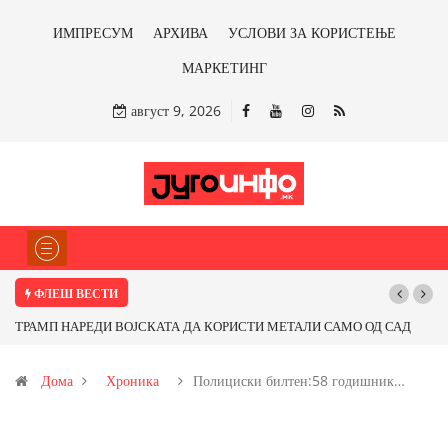
ИМПРЕСУМ
АРХИВА
УСЛОВИ ЗА КОРИСТЕЊЕ
МАРКЕТИНГ
август 9, 2026
ФЛЕШ ВЕСТИ
ТРАМП НАРЕДИ ВОЈСКАТА ДА КОРИСТИ МЕТАЛИ САМО ОД САД
ИЛИ ОД ПАРТНЕРСКИ ЗЕМЈИ Ќе профитираме ли со бакарот од
Дома
Хроника
Полициски билтен:58 годишник…
Иловица и со антимонот?