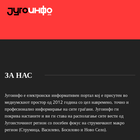
ЗА НАС
Југоинфо е електронски информативен портал кој е присутен во
медиумскиот простор од 2012 година со цел навремено, точно и
професионално информирање на сите граѓани. Југоинфо ги
покрива настаните и ви ги става на располагање сите вести од
Југоисточниот регион со посебен фокус на струмичкиот макро
регион (Струмица, Василево, Босилово и Ново Село).