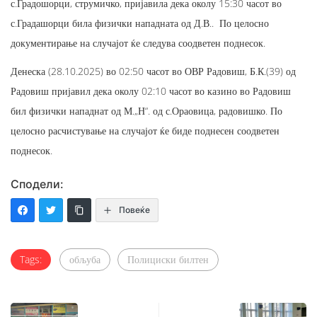
с.Градошорци, струмичко, пријавила дека околу 15:30 часот во
с.Градашорци била физички нападната од Д.В.. По целосно
документирање на случајот ќе следува соодветен поднесок.
Денеска (28.10.2025) во 02:50 часот во ОВР Радовиш, Б.К.(39) од
Радовиш пријавил дека околу 02:10 часот во казино во Радовиш
бил физички нападнат од М.„Н“. од с.Ораовица, радовишко. По
целосно расчистување на случајот ќе биде поднесен соодветен
поднесок.
Сподели:
Повеќе
Tags:
обљуба
Полициски билтен