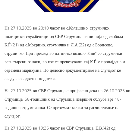
На 27.10.2025 во 20:10 часот во с.Колешино, струмичко,
полициски службеници од СВР Струмица ги лишија од слобода
К.Ѓ.(21) од с.Мокрино, струмичко и Л.А.(22) од с.Борисово,
струмичко. При преглед во патничко возило „бмв“ со струмички
регистарски ознаки, во кое се превезувале, кај К.Ѓ. е пронајдена и
одземена марихуана. По целосно документирање на случајот ќе
следува соодветен поднесок.
На 27.10.2025 во СВР Струмица е пријавено дека на 26.10.2025 во
Струмица, 58-годишник од Струмица извршил обљуба врз 18-
годишна струмичанка. Се преземаат мерки за расчистување на
случајот.
На 27.10.2025 во 19:35 часот во СВР Струмица, Е.В.(42) од