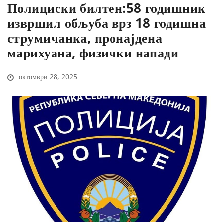
Полициски билтен:58 годишник
извршил обљуба врз 18 годишна
струмичанка, пронајдена
марихуана, физички напади
октомври 28, 2025