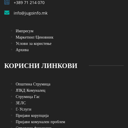
+389 71 214 070
info@jugoinfo.mk
Импресум
Маркетинг/Ценовник
Услови за користење
Архива
КОРИСНИ ЛИНКОВИ
Општина Струмица
ЈПКД Комуналец
Струмица Гас
ЗЕЛС
E-Услуги
Пријави корупција
Пријави комунален проблем
Oтворени финансии