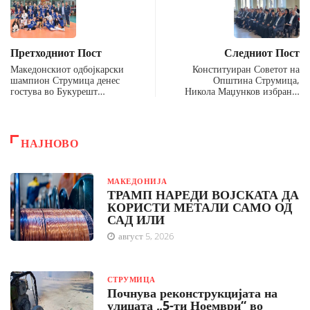
Претходниот Пост
Следниот Пост
Македонскиот одбојкарски
Конституиран Советот на
шампион Струмица денес
Општина Струмица,
гостува во Букурешт…
Никола Маџунков избран…
НАЈНОВО
МАКЕДОНИЈА
ТРАМП НАРЕДИ ВОЈСКАТА ДА
КОРИСТИ МЕТАЛИ САМО ОД
САД ИЛИ
август 5, 2026
СТРУМИЦА
Почнува реконструкцијата на
улицата „5-ти Ноември“ во