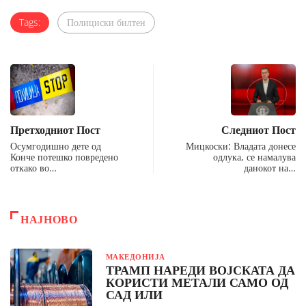
Tags:
Полициски билтен
Претходниот Пост
Следниот Пост
Осумгодишно дете од
Мицкоски: Владата донесе
Конче потешко повредено
одлука, се намалува
откако во…
данокот на…
НАЈНОВО
МАКЕДОНИЈА
ТРАМП НАРЕДИ ВОЈСКАТА ДА
КОРИСТИ МЕТАЛИ САМО ОД
САД ИЛИ