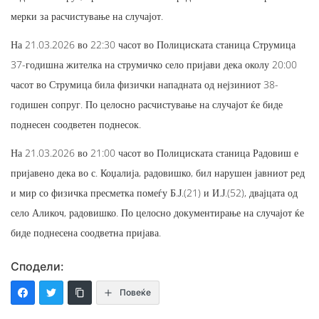
мерки за расчистување на случајот.
На 21.03.2026 во 22:30 часот во Полициската станица Струмица
37-годишна жителка на струмичко село пријави дека околу 20:00
часот во Струмица била физички нападната од нејзиниот 38-
годишен сопруг. По целосно расчистување на случајот ќе биде
поднесен соодветен поднесок.
На 21.03.2026 во 21:00 часот во Полициската станица Радовиш е
пријавено дека во с. Коџалија, радовишко, бил нарушен јавниот ред
и мир со физичка пресметка помеѓу Б.Ј.(21) и И.Ј.(52), двајцата од
село Аликоч, радовишко. По целосно документирање на случајот ќе
биде поднесена соодветна пријава.
Сподели:
Повеќе