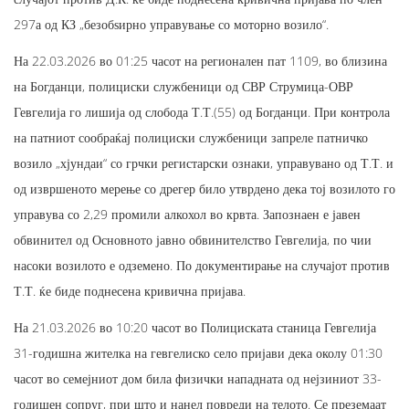
297а од КЗ „безобѕирно управување со моторно возило“.
На 22.03.2026 во 01:25 часот на регионален пат 1109, во близина
на Богданци, полициски службеници од СВР Струмица-ОВР
Гевгелија го лишија од слобода Т.Т.(55) од Богданци. При контрола
на патниот сообраќај полициски службеници запреле патничко
возило „хјундаи“ со грчки регистарски ознаки, управувано од Т.Т. и
од извршеното мерење со дрегер било утврдено дека тој возилото го
управува со 2,29 промили алкохол во крвта. Запознаен е јавен
обвинител од Основното јавно обвинителство Гевгелија, по чии
насоки возилото е одземено. По документирање на случајот против
Т.Т. ќе биде поднесена кривична пријава.
На 21.03.2026 во 10:20 часот во Полициската станица Гевгелија
31-годишна жителка на гевгелиско село пријави дека околу 01:30
часот во семејниот дом била физички нападната од нејзиниот 33-
годишен сопруг, при што и нанел повреди на телото. Се преземаат