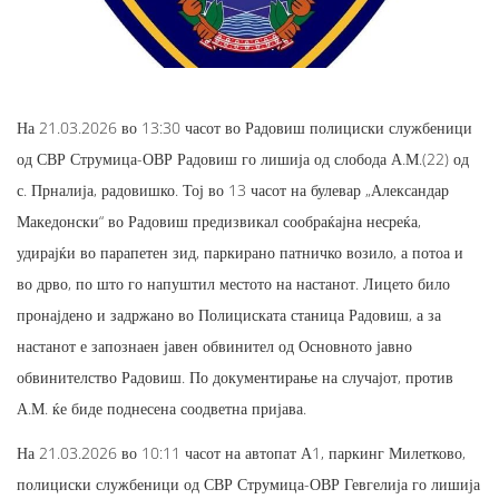
На 21.03.2026 во 13:30 часот во Радовиш полициски службеници
од СВР Струмица-ОВР Радовиш го лишија од слобода А.М.(22) од
с. Прналија, радовишко. Тој во 13 часот на булевар „Александар
Македонски“ во Радовиш предизвикал сообраќајна несреќа,
удирајќи во парапетен зид, паркирано патничко возило, а потоа и
во дрво, по што го напуштил местото на настанот. Лицето било
пронајдено и задржано во Полициската станица Радовиш, а за
настанот е запознаен јавен обвинител од Основното јавно
обвинителство Радовиш. По документирање на случајот, против
А.М. ќе биде поднесена соодветна пријава.
На 21.03.2026 во 10:11 часот на автопат А1, паркинг Милетково,
полициски службеници од СВР Струмица-ОВР Гевгелија го лишија