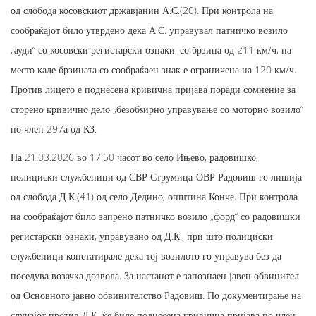
од слобода косовскиот државјанин А.С.(20). При контрола на
сообраќајот било утврдено дека А.С. управувал патничко возило
„ауди“ со косовски регистарски ознаки, со брзина од 211 км/ч, на
место каде брзината со сообраќаен знак е ограничена на 120 км/ч.
Против лицето е поднесена кривична пријава поради сомнение за
сторено кривично дело „безобѕирно управување со моторно возило“
по член 297а од КЗ.
На 21.03.2026 во 17:50 часот во село Ињево, радовишко,
полициски службеници од СВР Струмица-ОВР Радовиш го лишија
од слобода Д.К.(41) од село Дедино, општина Конче. При контрола
на сообраќајот било запрено патничко возило „форд“ со радовишки
регистарски ознаки, управувано од Д.К., при што полициски
службеници констатирале дека тој возилото го управува без да
поседува возачка дозвола. За настанот е запознаен јавен обвинител
од Основното јавно обвинителство Радовиш. По документирање на
случајот против Д.К. ќе биде поднесена кривична пријава по член