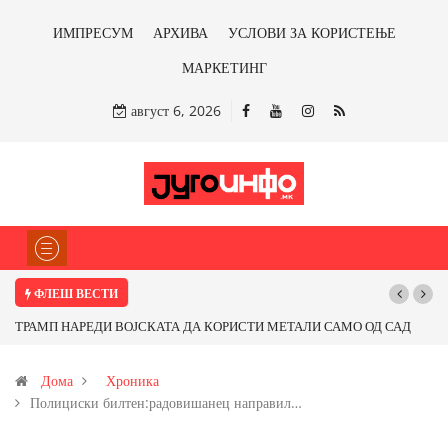
ИМПРЕСУМ
АРХИВА
УСЛОВИ ЗА КОРИСТЕЊЕ
МАРКЕТИНГ
август 6, 2026
ФЛЕШ ВЕСТИ
О ОД САД
Почнува реконструкцијата на улицата „5-ти Ноември“ во Струми
от од
Дома
Хроника
Полициски билтен:радовишанец направил…