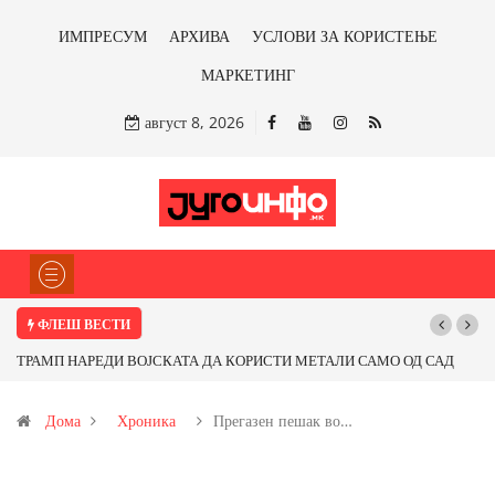
ИМПРЕСУМ
АРХИВА
УСЛОВИ ЗА КОРИСТЕЊЕ
МАРКЕТИНГ
август 8, 2026
ФЛЕШ ВЕСТИ
ТРАМП НАРЕДИ ВОЈСКАТА ДА КОРИСТИ МЕТАЛИ САМО ОД САД
ИЛИ ОД ПАРТНЕРСКИ ЗЕМЈИ Ќе профитираме ли со бакарот од
Дома
Хроника
Прегазен пешак во…
Иловица и со антимонот?