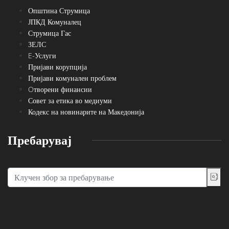
Општина Струмица
ЈПКД Комуналец
Струмица Гас
ЗЕЛС
E-Услуги
Пријави корупција
Пријави комунален проблем
Oтворени финансии
Совет за етика во медиуми
Кодекс на новинарите на Македонија
Пребарувај