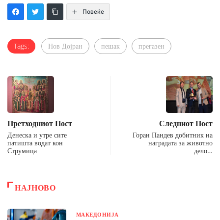
Повеќе
Tags:
Нов Дојран
пешак
прегазен
Претходниот Пост
Следниот Пост
Денеска и утре сите
Горан Пандев добитник на
патишта водат кон
наградата за животно
Струмица
дело…
НАЈНОВО
МАКЕДОНИЈА