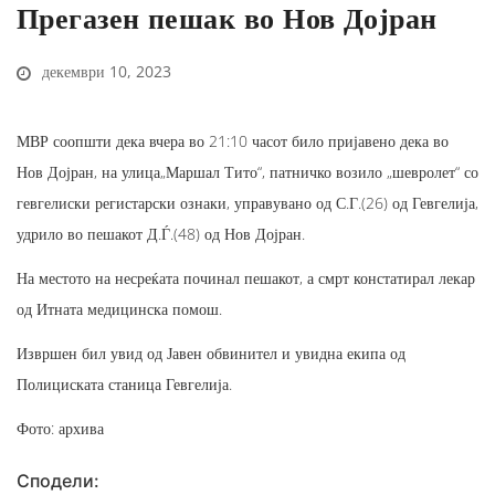
Прегазен пешак во Нов Дојран
декември 10, 2023
МВР соопшти дека вчера во 21:10 часот било пријавено дека во
Нов Дојран, на улица„Маршал Тито“, патничко возило „шевролет“ со
гевгелиски регистарски ознаки, управувано од С.Г.(26) од Гевгелија,
удрило во пешакот Д.Ѓ.(48) од Нов Дојран.
На местото на несреќата починал пешакот, а смрт констатирал лекар
од Итната медицинска помош.
Извршен бил увид од Јавен обвинител и увидна екипа од
Полициската станица Гевгелија.
Фото: архива
Сподели: