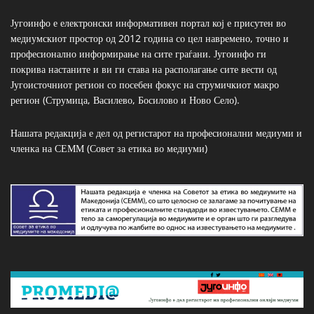
Југоинфо е електронски информативен портал кој е присутен во
медиумскиот простор од 2012 година со цел навремено, точно и
професионално информирање на сите граѓани. Југоинфо ги
покрива настаните и ви ги става на располагање сите вести од
Југоисточниот регион со посебен фокус на струмичкиот макро
регион (Струмица, Василево, Босилово и Ново Село).
Нашата редакција е дел од регистарот на професионални медиуми и
членка на СЕММ (Совет за етика во медиуми)