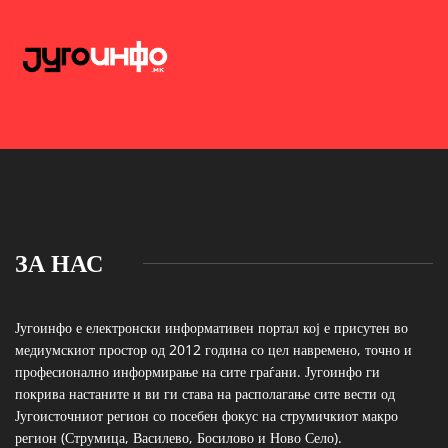
ЗА НАС
Југоинфо е електронски информативен портал кој е присутен во
медиумскиот простор од 2012 година со цел навремено, точно и
професионално информирање на сите граѓани. Југоинфо ги
покрива настаните и ви ги става на располагање сите вести од
Југоисточниот регион со посебен фокус на струмичкиот макро
регион (Струмица, Василево, Босилово и Ново Село).