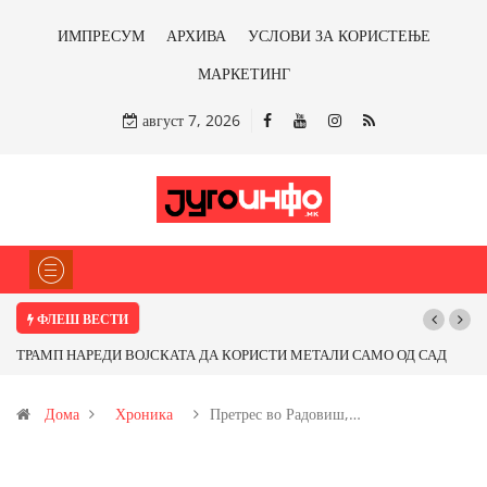
ИМПРЕСУМ
АРХИВА
УСЛОВИ ЗА КОРИСТЕЊЕ
МАРКЕТИНГ
август 7, 2026
ФЛЕШ ВЕСТИ
ТРАМП НАРЕДИ ВОЈСКАТА ДА КОРИСТИ МЕТАЛИ САМО ОД САД
Поч
ИЛИ ОД ПАРТНЕРСКИ ЗЕМЈИ Ќе профитираме ли со бакарот од
Дома
Хроника
Претрес во Радовиш,…
Иловица и со антимонот?