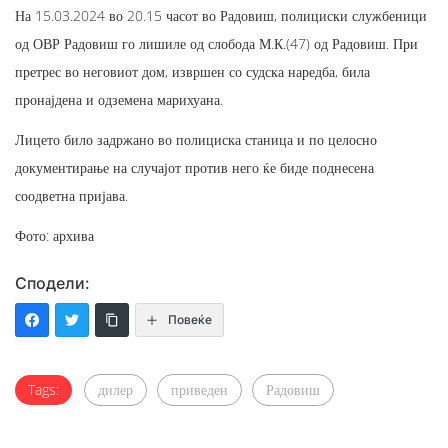
На 15.03.2024 во 20.15 часот во Радовиш, полициски службеници
од ОВР Радовиш го лишиле од слобода М.К.(47) од Радовиш. При
претрес во неговиот дом, извршен со судска наредба, била
пронајдена и одземена марихуана.
Лицето било задржано во полициска станица и по целосно
документирање на случајот против него ќе биде поднесена
соодветна пријава.
Фото: архива
Сподели:
Повеќе
Tags:
дилер
приведен
Радовиш