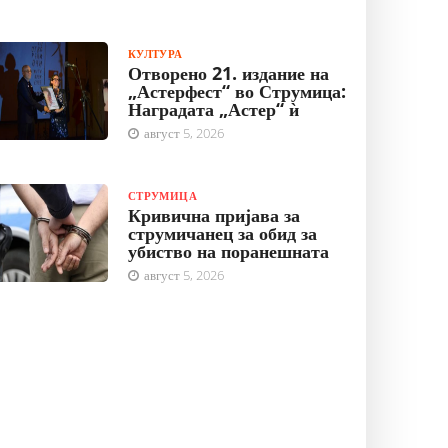
КУЛТУРА
Отворено 21. издание на
„Астерфест“ во Струмица:
Наградата „Астер“ ѝ
август 5, 2026
СТРУМИЦА
Кривична пријава за
струмичанец за обид за
убиство на поранешната
август 5, 2026