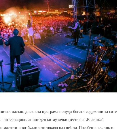
узички настан, дневната програма понуди богати содржини за сите
на интернационалниот детски музички фестивал „Калинка“,
со маскоти и возбудливото тркало на среќата. Посебен впечаток и