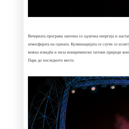
Вечерната програма започна со одлична енергија и наста
атмосферата на сцената. Кулминацијата се случи со излег
моќна изведба и низа вонвременски хитови приреди кон
Парк до последното место.