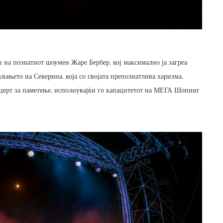
п на познатиот шоумен Жаре Бербер, кој максимално ја загреа
увањето на Северина, која со својата препознатлива харизма,
церт за паметење, исполнувајќи го капацитетот на МЕГА Шопинг