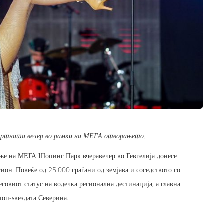
нцертната вечер во рамки на МЕГА отворањето.
ње на МЕГА Шопинг Парк вчеравечер во Гевгелија донесе
ион. Повеќе од 25.000 граѓани од земјава и соседството го
говиот статус на водечка регионална дестинација, а главна
поп-ѕвездата Северина.