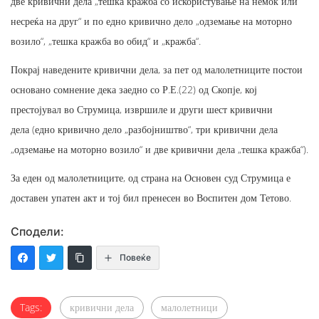
две кривични дела „тешка кражба со искористување на немоќ или
несреќа на друг“ и по едно кривично дело „одземање на моторно
возило“, „тешка кражба во обид“ и „кражба“.
Покрај наведените кривични дела, за пет од малолетниците постои
основано сомнение дека заедно со Р.Е.(22) од Скопје, кој
престојувал во Струмица, извршиле
и други шест кривични
дела
(едно кривично дело „разбојништво“, три кривични дела
„одземање на моторно возило“ и две кривични дела „тешка кражба“).
За еден од малолетниците, од страна на Основен суд Струмица е
доставен упатен акт и тој бил пренесен во Воспитен дом Тетово.
Сподели:
Повеќе
Tags:
кривични дела
малолетници