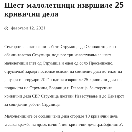
Шест малолетници извршиле 25
кривични дела
февруари 12, 2021
Секторот за внатрешни работи Струмица, до Основното јавно
обвинителство Струмица, поднесе три известувања за шест
малолетници (пет од Струмица и еден од сeло Просениково,
струмичко) заради постоење основи на сомнение дека во текот на
јануари и февруари 2021 година
извршиле 25 кривични дела
на
подрачјата на Струмица, Богданци и Гевгелија. За сторените
кривични дела СВР Струмица достави Известување и до Центарот
за социјални работи Струмица.
Малолетниците се осомничени дека сториле 10 кривични дела
„тешка кражба на дрзок начин“, пет кривични дела „разбојништо“,