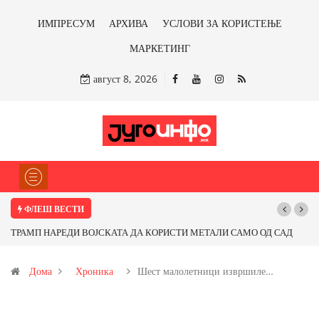
ИМПРЕСУМ
АРХИВА
УСЛОВИ ЗА КОРИСТЕЊЕ
МАРКЕТИНГ
август 8, 2026
ФЛЕШ ВЕСТИ
ТРАМП НАРЕДИ ВОЈСКАТА ДА КОРИСТИ МЕТАЛИ САМО ОД САД
ИЛИ ОД ПАРТНЕРСКИ ЗЕМЈИ Ќе профитираме ли со бакарот од
Дома
Хроника
Шест малолетници извршиле…
Иловица и со антимонот?