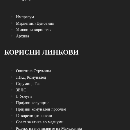
Импресум
Маркетинг/Ценовник
Услови за користење
Архива
КОРИСНИ ЛИНКОВИ
Општина Струмица
ЈПКД Комуналец
Струмица Гас
ЗЕЛС
E-Услуги
Пријави корупција
Пријави комунален проблем
Oтворени финансии
Совет за етика во медиуми
Кодекс на новинарите на Македонија