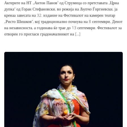
Актерите на НТ „Антон Панов“ од Струмица со претставата „Црна
дупка“ од Горан Стефановски, во режија на Љупчо Ѓоргиевски, ја
кренаа завесата на 32. издание на Фестивалот на камерен театар
„Ристо Шишков“, кој традиционално почнува на 8 септември, Денот
на независноста, а годинава ќе трае до 13 септември. Фестивалот за
отворен го прогласи градоначалникот на […]