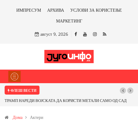
ИМПРЕСУМ
АРХИВА
УСЛОВИ ЗА КОРИСТЕЊЕ
МАРКЕТИНГ
август 9, 2026
ФЛЕШ ВЕСТИ
ТРАМП НАРЕДИ ВОЈСКАТА ДА КОРИСТИ МЕТАЛИ САМО ОД САД
Поч
ИЛИ ОД ПАРТНЕРСКИ ЗЕМЈИ Ќе профитираме ли со бакарот од
Дома
Актери
Иловица и со антимонот?