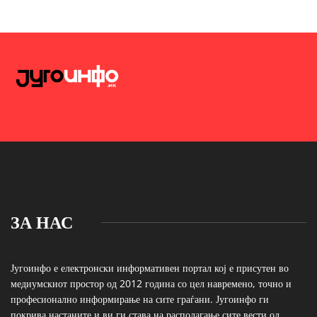
ЗА НАС
Југоинфо е електронски информативен портал кој е присутен во
медиумскиот простор од 2012 година со цел навремено, точно и
професионално информирање на сите граѓани. Југоинфо ги
покрива настаните и ви ги става на располагање сите вести од