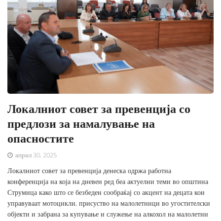
Локалниот совет за превенција со
предлози за намалување на
опасностите
април 30, 2025
Локалниот совет за превенција денеска одржа работна
конференција на која на дневен ред беа актуелни теми во општина
Струмица како што се безбеден сообраќај со акцент на децата кои
управуваат мотоцикли, присуство на малолетници во угостителски
објекти и забрана за купување и служење на алкохол на малолетни