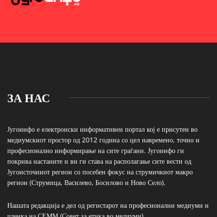
ЗА НАС
Југоинфо е електронски информативен портал кој е присутен во
медиумскиот простор од 2012 година со цел навремено, точно и
професионално информирање на сите граѓани. Југоинфо ги
покрива настаните и ви ги става на располагање сите вести од
Југоисточниот регион со посебен фокус на струмичкиот макро
регион (Струмица, Василево, Босилово и Ново Село).
Нашата редакција е дел од регистарот на професионални медиуми и
членка на СЕММ (Совет за етика во медиуми)