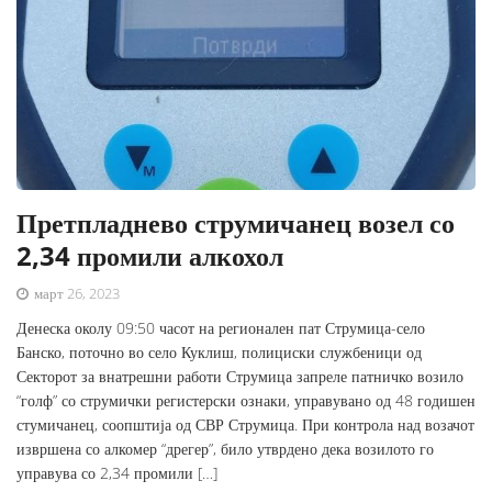
Претпладнево струмичанец возел со
2,34 промили алкохол
март 26, 2023
Денеска околу 09:50 часот на регионален пат Струмица-село
Банско, поточно во село Куклиш, полициски службеници од
Секторот за внатрешни работи Струмица запреле патничко возило
“голф” со струмички регистерски ознаки, управувано од 48 годишен
стумичанец, соопштија од СВР Струмица. При контрола над возачот
извршена со алкомер “дрегер”, било утврдено дека возилото го
управува со 2,34 промили […]