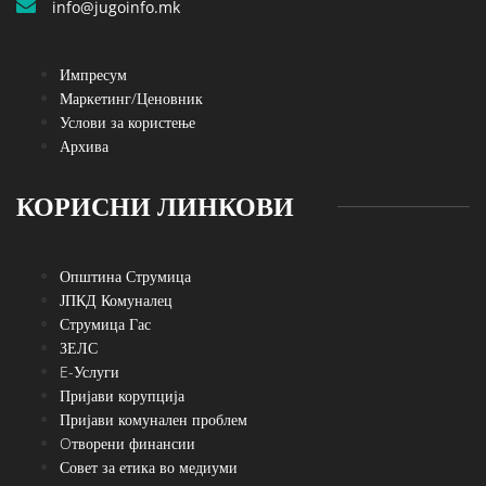
info@jugoinfo.mk
Импресум
Маркетинг/Ценовник
Услови за користење
Архива
КОРИСНИ ЛИНКОВИ
Општина Струмица
ЈПКД Комуналец
Струмица Гас
ЗЕЛС
E-Услуги
Пријави корупција
Пријави комунален проблем
Oтворени финансии
Совет за етика во медиуми