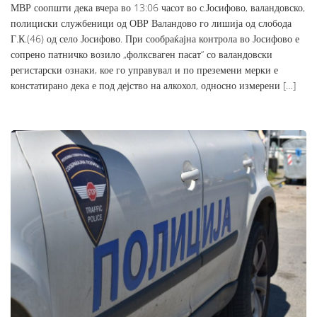
МВР соопшти дека вчера во 13:06 часот во с.Јосифово, валандовско,
полициски службеници од ОВР Валандово го лишија од слобода
Г.К.(46) од село Јосифово. При сообраќајна контрола во Јосифово е
сопрено патничко возило „фолксваген пасат“ со валандовски
регистарски ознаки, кое го управувал и по преземени мерки е
констатирано дека е под дејство на алкохол, односно измерени […]