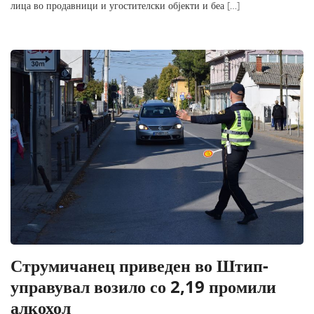
лица во продавници и угостителски објекти и беа […]
Струмичанец приведен во Штип-
управувал возило со 2,19 промили
алкохол