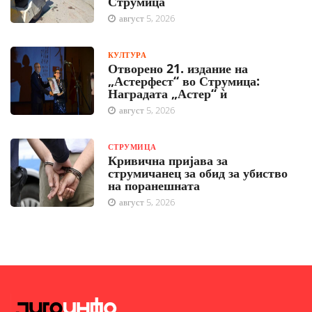
Струмица
август 5, 2026
КУЛТУРА
Отворено 21. издание на
„Астерфест“ во Струмица:
Наградата „Астер“ ѝ
август 5, 2026
СТРУМИЦА
Кривична пријава за
струмичанец за обид за убиство
на поранешната
август 5, 2026