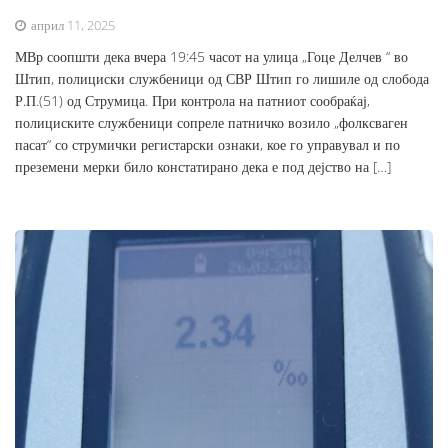
април 11, 2025
МВр соопшти дека вчера 19:45 часот на улица „Гоце Делчев “ во
Штип, полициски службеници од СВР Штип го лишиле од слобода
Р.П.(51) од Струмица. При контрола на патниот сообраќај,
полициските службеници сопреле патничко возило „фолксваген
пасат“ со струмички регистарски ознаки, кое го управувал и по
преземени мерки било констатирано дека е под дејство на […]