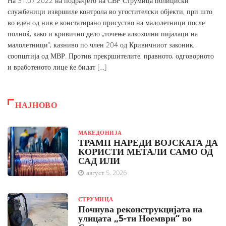
На 31.07.2022 на подрачјето на СВР Струмица полициски
службеници извршиле контрола во угостителски објекти, при што
во еден од нив е констатирано присуство на малолетници после
полноќ, како и кривично дело „точење алкохолни пијалаци на
малолетници”, казниво по член 204 од Кривичниот законик,
соопштија од МВР. Против прекршителите, правното, одговорното
и вработеното лице ќе бидат […]
НАЈНОВО
МАКЕДОНИЈА
ТРАМП НАРЕДИ ВОЈСКАТА ДА
КОРИСТИ МЕТАЛИ САМО ОД
САД ИЛИ
август 5, 2026
СТРУМИЦА
Почнува реконструкцијата на
улицата „5-ти Ноември“ во