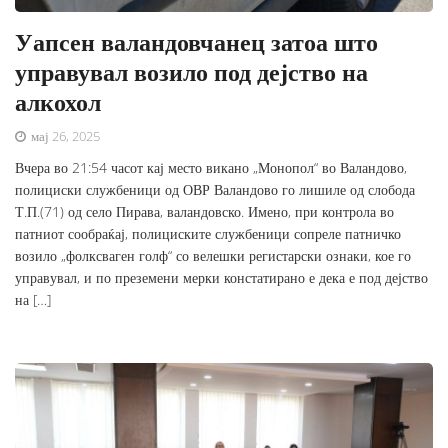
Уапсен валандовчанец затоа што
управувал возило под дејство на
алкохол
мај 26, 2025
Вчера во 21:54 часот кај место викано „Монопол“ во Валандово,
полициски службеници од ОВР Валандово го лишиле од слобода
Т.П.(71) од село Пирава, валандовско. Имено, при контрола во
патниот сообраќај, полициските службеници сопреле патничко
возило „фолксваген голф“ со велешки регистарски ознаки, кое го
управувал, и по преземени мерки констатирано е дека е под дејство
на […]