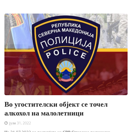
Во угостителски објект се точел
алкохол на малолетници
јули 31, 2022