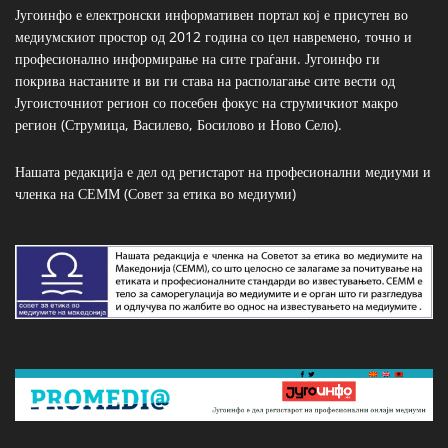
Југоинфо е електронски информативен портал кој е присутен во
медиумскиот простор од 2012 година со цел навремено, точно и
професионално информирање на сите граѓани. Југоинфо ги
покрива настаните и ви ги става на располагање сите вести од
Југоисточниот регион со посебен фокус на струмичкиот макро
регион (Струмица, Василево, Босилово и Ново Село).
Нашата редакција е дел од регистарот на професионални медиуми и
членка на СЕММ (Совет за етика во медиуми)