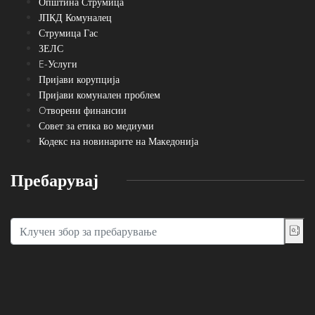
Општина Струмица
ЈПКД Комуналец
Струмица Гас
ЗЕЛС
E-Услуги
Пријави корупција
Пријави комунален проблем
Oтворени финансии
Совет за етика во медиуми
Кодекс на новинарите на Македонија
Пребарувај