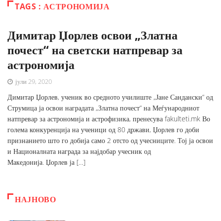
TAGS : АСТРОНОМИЈА
Димитар Џорлев освои „Златна
почест“ на светски натпревар за
астрономија
јули 29, 2020
Димитар Џорлев, ученик во средното училиште „Јане Сандански“ од
Струмица ја освои наградата „Златна почест“ на Меѓународниот
натпревар за астрономија и астрофизика, пренесува fakulteti.mk Во
голема конкуренција на ученици од 80 држави, Џорлев го доби
признанието што го добија само 2 отсто од учесниците. Тој ја освои
и Националната награда за најдобар учесник од
Македонија. Џорлев ја […]
НАЈНОВО