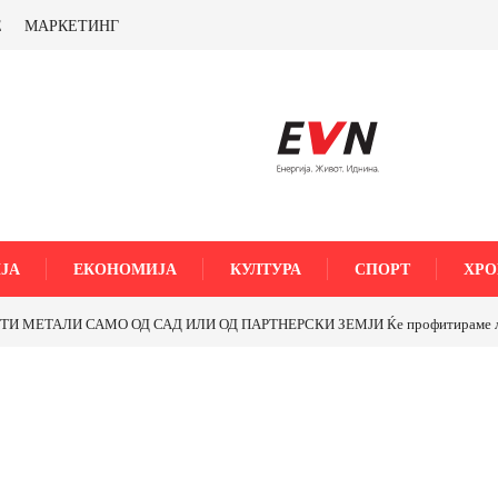
Е
МАРКЕТИНГ
ЈА
ЕКОНОМИЈА
КУЛТУРА
СПОРТ
ХРО
МЕТАЛИ САМО ОД САД ИЛИ ОД ПАРТНЕРСКИ ЗЕМЈИ Ќе профитираме ли со 