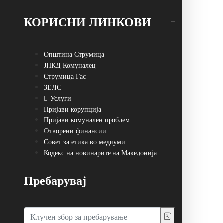
КОРИСНИ ЛИНКОВИ
Општина Струмица
ЈПКД Комуналец
Струмица Гас
ЗЕЛС
E-Услуги
Пријави корупција
Пријави комунален проблем
Oтворени финансии
Совет за етика во медиуми
Кодекс на новинарите на Македонија
Пребарувај