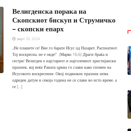
Велигденска порака на
Скопскиот бискуп и Струмичко
– скопски епарх
март 30, 2024
„Не плашете се! Вие го барате Исус од Назарет, Распнатиот.
Тој воскресна, не е овде!“ (Марко 16,6) Драги браќа и
сестри! Велигден е најстариот и најголемиот христијански
празник, кој веќе Раната црква го слави како спомен на
Исусовото воскресение. Овој подвижен празник нема
одреден датум и секоја година не се слави во исто време, а
се […]