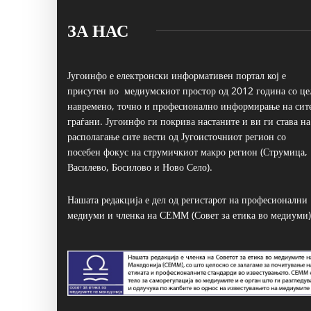
ЗА НАС
Југоинфо е електронски информативен портал кој е
присутен во медиумскиот простор од 2012 година со це
навремено, точно и професионално информирање на сит
граѓани. Југоинфо ги покрива настаните и ви ги става на
располагање сите вести од Југоисточниот регион со
посебен фокус на струмичкиот макро регион (Струмица,
Василево, Босилово и Ново Село).
Нашата редакција е дел од регистарот на професионални
медиуми и членка на СЕММ (Совет за етика во медиуми)