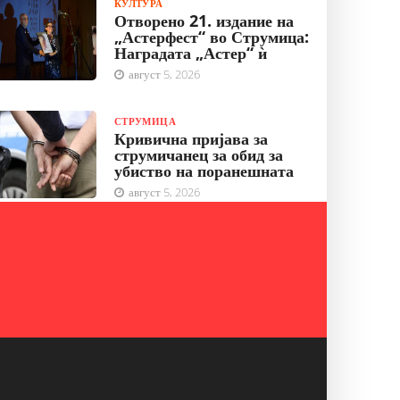
КУЛТУРА
Отворено 21. издание на
„Астерфест“ во Струмица:
Наградата „Астер“ ѝ
август 5, 2026
СТРУМИЦА
Кривична пријава за
струмичанец за обид за
убиство на поранешната
август 5, 2026