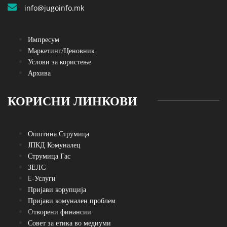
info@jugoinfo.mk
Импресум
Маркетинг/Ценовник
Услови за користење
Архива
КОРИСНИ ЛИНКОВИ
Општина Струмица
ЈПКД Комуналец
Струмица Гас
ЗЕЛС
E-Услуги
Пријави корупција
Пријави комунален проблем
Oтворени финансии
Совет за етика во медиуми