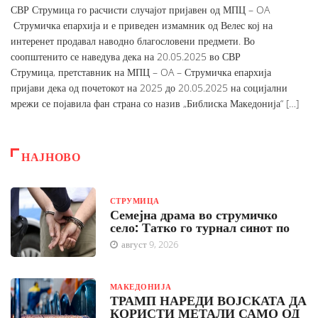
СВР Струмица го расчисти случајот пријавен од МПЦ – OA
Струмичка епархија и е приведен измамник од Велес кој на
интеренет продавал наводно благословени предмети. Во
соопштенито се наведува дека на 20.05.2025 во СВР
Струмица, претставник на МПЦ – OA – Струмичка епархија
пријави дека од почетокот на 2025 до 20.05.2025 на социјални
мрежи се појавила фан страна со назив „Библиска Македонија“ […]
НАЈНОВО
СТРУМИЦА
Семејна драма во струмичко
село: Татко го турнал синот по
август 9, 2026
МАКЕДОНИЈА
ТРАМП НАРЕДИ ВОЈСКАТА ДА
КОРИСТИ МЕТАЛИ САМО ОД