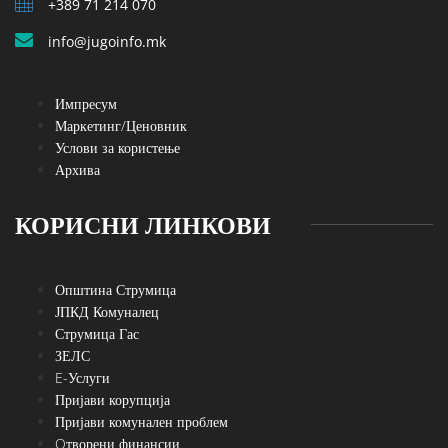
+389 71 214 070
info@jugoinfo.mk
Импресум
Маркетинг/Ценовник
Услови за користење
Архива
КОРИСНИ ЛИНКОВИ
Општина Струмица
ЈПКД Комуналец
Струмица Гас
ЗЕЛС
E-Услуги
Пријави корупција
Пријави комунален проблем
Oтворени финансии