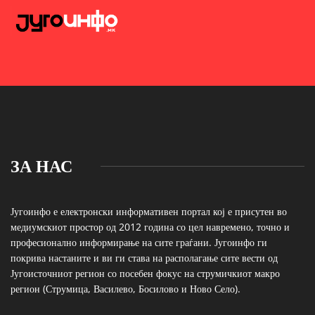
ЗА НАС
Југоинфо е електронски информативен портал кој е присутен во
медиумскиот простор од 2012 година со цел навремено, точно и
професионално информирање на сите граѓани. Југоинфо ги
покрива настаните и ви ги става на располагање сите вести од
Југоисточниот регион со посебен фокус на струмичкиот макро
регион (Струмица, Василево, Босилово и Ново Село).