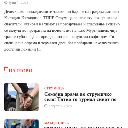
јуни 1, 2025
Денеска, во попладневните часови, по барање на градоначалникот
Костадин Костадинов, ТППЕ Струмица со неколку пожарникари-
спасители, членови на тимот за пребарување и спасување активно
се вклучи во претрагата на исчезнатиот Блажо Муртинлиев, чија
траг се губи пред четири дена кога го напуштил својот дом. Со
специјална опрема и термален дрон беа пребарани неколку тешко
достапни локации […]
НАЈНОВО
СТРУМИЦА
Семејна драма во струмичко
село: Татко го турнал синот по
август 9, 2026
МАКЕДОНИЈА