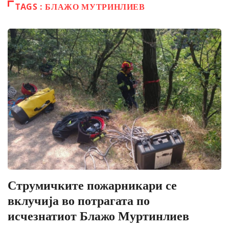
TAGS : БЛАЖО МУТРИНЛИЕВ
Струмичките пожарникари се
вклучија во потрагата по
исчезнатиот Блажо Муртинлиев