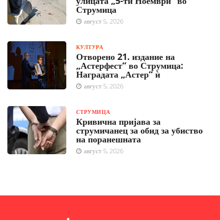
улицата „5-ти Ноември“ во
Струмица
август 5, 2026
КУЛТУРА
Отворено 21. издание на
„Астерфест“ во Струмица:
Наградата „Астер“ ѝ
август 5, 2026
СТРУМИЦА
Кривична пријава за
струмичанец за обид за убиство
на поранешната
август 5, 2026