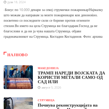
јули 18, 2024
-Бонус по 10.000 денари за секој струмички пожарникар!Најмалку
што можам да направам за моите пожарникари кои деноноќно,
посветено со последните сили се бориме против огнените
стихии.Во името на цела Струмица ви благодарам.Господ да ве
благослови и да ни ја чува нашата Струмица, објави
градоначалникот на Струмица, Костадин Костадинов. Фото: архива
НАЈНОВО
МАКЕДОНИЈА
ТРАМП НАРЕДИ ВОЈСКАТА ДА
КОРИСТИ МЕТАЛИ САМО ОД
САД ИЛИ
август 5, 2026
СТРУМИЦА
Почнува реконструкцијата на