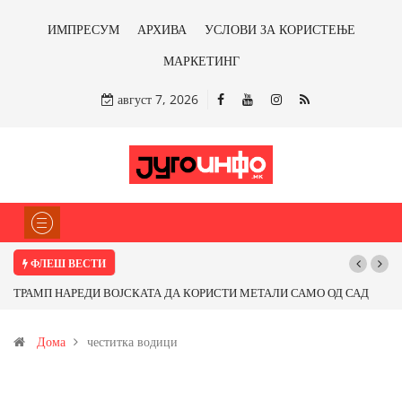
ИМПРЕСУМ
АРХИВА
УСЛОВИ ЗА КОРИСТЕЊЕ
МАРКЕТИНГ
август 7, 2026
ФЛЕШ ВЕСТИ
ТРАМП НАРЕДИ ВОЈСКАТА ДА КОРИСТИ МЕТАЛИ САМО ОД САД
Поч
ИЛИ ОД ПАРТНЕРСКИ ЗЕМЈИ Ќе профитираме ли со бакарот од
Дома
честитка водици
Иловица и со антимонот?