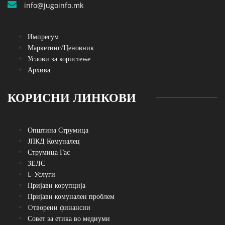
info@jugoinfo.mk
Импресум
Маркетинг/Ценовник
Услови за користење
Архива
КОРИСНИ ЛИНКОВИ
Општина Струмица
ЈПКД Комуналец
Струмица Гас
ЗЕЛС
E-Услуги
Пријави корупција
Пријави комунален проблем
Oтворени финансии
Совет за етика во медиуми