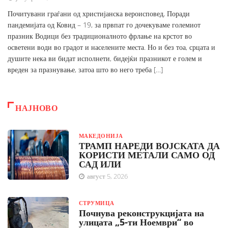
Почитувани граѓани од христијанска вероисповед, Поради
пандемијата од Ковид – 19, за првпат го дочекуваме големиот
празник Водици без традиционалното фрлање на крстот во
осветени води во градот и населените места. Но и без тоа, срцата и
душите нека ви бидат исполнети, бидејќи празникот е голем и
вреден за празнување, затоа што во него треба […]
НАЈНОВО
МАКЕДОНИЈА
ТРАМП НАРЕДИ ВОЈСКАТА ДА
КОРИСТИ МЕТАЛИ САМО ОД
САД ИЛИ
август 5, 2026
СТРУМИЦА
Почнува реконструкцијата на
улицата „5-ти Ноември“ во