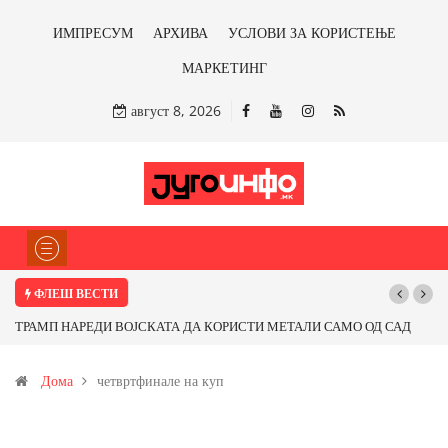
ИМПРЕСУМ
АРХИВА
УСЛОВИ ЗА КОРИСТЕЊЕ
МАРКЕТИНГ
август 8, 2026
ФЛЕШ ВЕСТИ
П НАРЕДИ ВОЈСКАТА ДА КОРИСТИ МЕТАЛИ САМО ОД САД
Почнува ре
ОД ПАРТНЕРСКИ ЗЕМЈИ Ќе профитираме ли со бакарот од
Дома
четвртфинале на куп
ца и со антимонот?