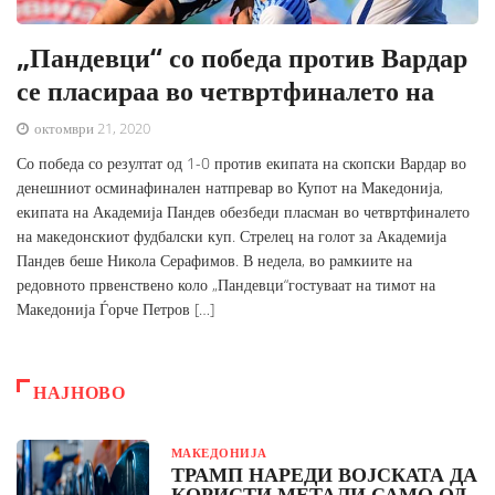
„Пандевци“ со победа против Вардар
се пласираа во четвртфиналето на
октомври 21, 2020
Со победа со резултат од 1-0 против екипата на скопски Вардар во
денешниот осминафинален натпревар во Купот на Македонија,
екипата на Академија Пандев обезбеди пласман во четвртфиналето
на македонскиот фудбалски куп. Стрелец на голот за Академија
Пандев беше Никола Серафимов. В недела, во рамкиите на
редовното првенствено коло „Пандевци“гостуваат на тимот на
Македонија Ѓорче Петров […]
НАЈНОВО
МАКЕДОНИЈА
ТРАМП НАРЕДИ ВОЈСКАТА ДА
КОРИСТИ МЕТАЛИ САМО ОД