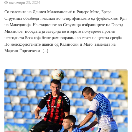
октомври 23, 2024
Со головите на Даниел Миловановиќ и Роџерс Мато, Брера
Струмица обезбеди пласман во четвртфиналето од фудбалскиот Куп
на Македонија. На стадионот во Струмица избраниците на Горазд
Михаилов победата ја заверија во второто полувреме против
незгодната Беса која беше рамноправнa во текот на целата средба.
По неискористените шанси од Каланоски и Мато, замената на
Мартин Ѓоргиевски- […]