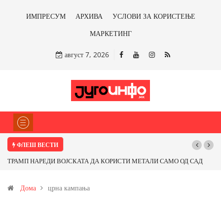
ИМПРЕСУМ
АРХИВА
УСЛОВИ ЗА КОРИСТЕЊЕ
МАРКЕТИНГ
август 7, 2026
ФЛЕШ ВЕСТИ
НАРЕДИ ВОЈСКАТА ДА КОРИСТИ МЕТАЛИ САМО ОД САД
Почнува рекон
ПАРТНЕРСКИ ЗЕМЈИ Ќе профитираме ли со бакарот од
Дома
црна кампања
и со антимонот?