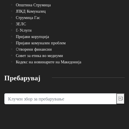
Општина Струмица
ЈПКД Комуналец
Струмица Гас
ЗЕЛС
E-Услуги
Пријави корупција
Пријави комунален проблем
Oтворени финансии
Совет за етика во медиуми
Кодекс на новинарите на Македонија
Пребарувај