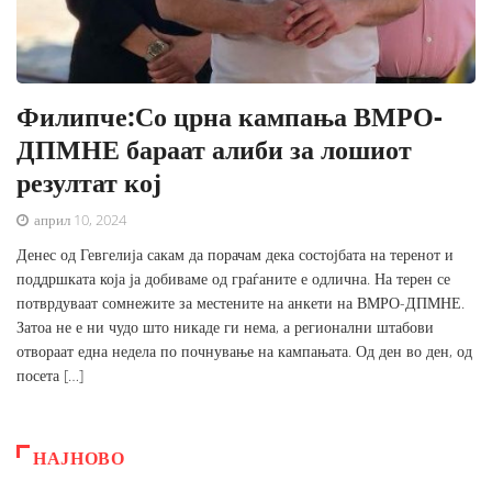
Филипче:Со црна кампања ВМРО-
ДПМНЕ бараат алиби за лошиот
резултат кој
април 10, 2024
Денес од Гевгелија сакам да порачам дека состојбата на теренот и
поддршката која ја добиваме од граѓаните е одлична. На терен се
потврдуваат сомнежите за местените на анкети на ВМРО-ДПМНЕ.
Затоа не е ни чудо што никаде ги нема, а регионални штабови
отвораат една недела по почнување на кампањата. Од ден во ден, од
посета […]
НАЈНОВО