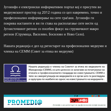
Југоинфо е електронски информативен портал кој е присутен во
медиумскиот простор од 2012 година со цел навремено, точно и
професионално информирање на сите граѓани. Југоинфо ги
покрива настаните и ви ги става на располагање сите вести од
Југоисточниот регион со посебен фокус на струмичкиот макро
регион (Струмица, Василево, Босилово и Ново Село).
Нашата редакција е дел од регистарот на професионални медиуми и
членка на СЕММ (Совет за етика во медиуми)