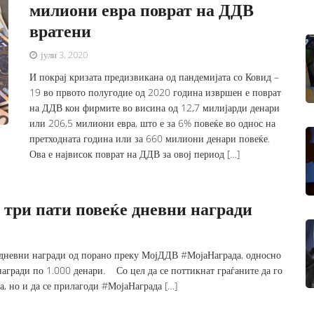
милиони евра поврат на ДДВ
вратени
јули 3, 2020
И покрај кризата предизвикана од пандемијата со Ковид –
19 во првото полугодие од 2020 година извршен е поврат
на ДДВ кон фирмите во висина од 12,7 милијарди денари
или 206,5 милиони евра, што е за 6% повеќе во однос на
претходната година или за 660 милиони денари повеќе.
Ова е највисок поврат на ДДВ за овој период […]
а три пати повеќе дневни награди
е дневни награди од порано преку МојДДВ #МојаНаграда, односно
0 награди по 1.000 денари. Со цел да се поттикнат граѓаните да го
а, но и да се прилагоди #МојаНаграда […]