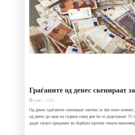
Граѓаните од денес скенираат з
јули 1, 2020
Од денес граѓаните скенираат сметки за три пати повеќ
од денес до крај на година секој ден ќе се доделуваат 3
дадат својот придонес во борбата против сивата економиј