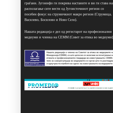
граѓани. Југоинфо ги покрива настаните и ви ги става на
располагање сите вести од Југоисточниот регион со
посебен фокус на струмичкиот макро регион (Струмица,
Василево, Босилово и Ново Село).
Нашата редакција е дел од регистарот на професионални
медиуми и членка на СЕММ (Совет за етика во медиуми)