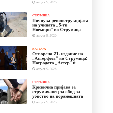
август 5, 2026
СТРУМИЦА
Почнува реконструкцијата
на улицата „5-ти
Ноември“ во Струмица
август 5, 2026
КУЛТУРА
Отворено 21. издание на
„Астерфест“ во Струмица:
Наградата „Астер“ ѝ
август 5, 2026
СТРУМИЦА
Кривична пријава за
струмичанец за обид за
убиство на поранешната
август 5, 2026