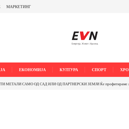
Е
МАРКЕТИНГ
ЈА
ЕКОНОМИЈА
КУЛТУРА
СПОРТ
ХРО
МЕТАЛИ САМО ОД САД ИЛИ ОД ПАРТНЕРСКИ ЗЕМЈИ Ќе профитираме ли со 