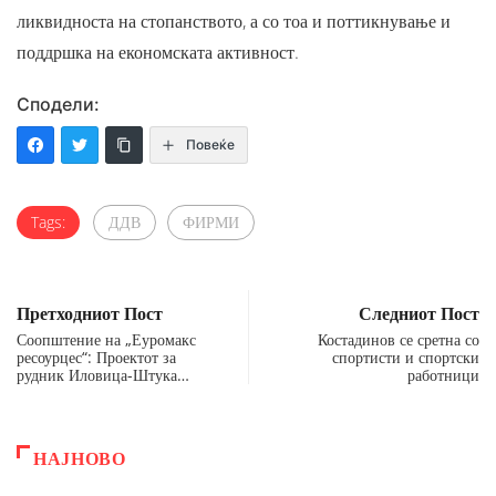
ликвидноста на стопанството, а со тоа и поттикнување и
поддршка на економската активност.
Сподели:
Повеќе
Tags:
ДДВ
ФИРМИ
Претходниот Пост
Следниот Пост
Соопштение на „Еуромакс
Костадинов се сретна со
ресоурцес“: Проектот за
спортисти и спортски
рудник Иловица-Штука…
работници
НАЈНОВО