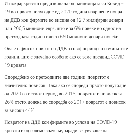
И покрај кризата предизвикана од пандемијата со Ковид –
19 во првото полугодие од 2020 година извршен е поврат
на ДДВ кон фирмите во висина од 12,7 милијарди денари
или 206,5 милиони евра, што е за 6% повеќе во однос на
претходната година или за 660 милиони денари повеќе.
Ова е највисок поврат на ДДВ за овој период во изминатите
години, што е значајно особено ако се земе предвид COVID-
19 кризата.
Споредбено со претходните две години, повратот е
значително повисок. Така ако се спореди првото полугодие
од 2020 со истиот период во 2018, повратот е повисок за
26% отсто, додека во споредба со 2017 повратот е повисок
за високи 44%.
Повратот на ДДВ кон фирмите во услови на COVID-19
кризата е од големо значење, заради зачувување на