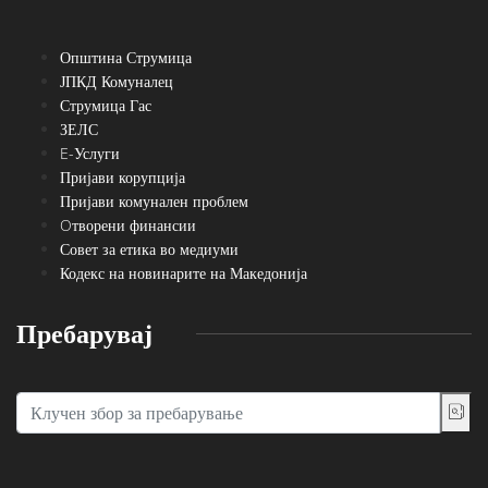
Општина Струмица
ЈПКД Комуналец
Струмица Гас
ЗЕЛС
E-Услуги
Пријави корупција
Пријави комунален проблем
Oтворени финансии
Совет за етика во медиуми
Кодекс на новинарите на Македонија
Пребарувај