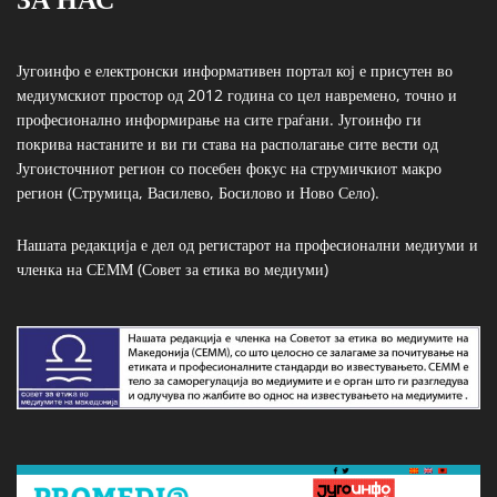
Југоинфо е електронски информативен портал кој е присутен во
медиумскиот простор од 2012 година со цел навремено, точно и
професионално информирање на сите граѓани. Југоинфо ги
покрива настаните и ви ги става на располагање сите вести од
Југоисточниот регион со посебен фокус на струмичкиот макро
регион (Струмица, Василево, Босилово и Ново Село).
Нашата редакција е дел од регистарот на професионални медиуми и
членка на СЕММ (Совет за етика во медиуми)