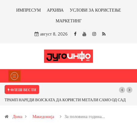
ИМПРЕСУМ
АРХИВА
УСЛОВИ ЗА КОРИСТЕЊЕ
МАРКЕТИНГ
август 8, 2026
ФЛЕШ ВЕСТИ
ТРАМП НАРЕДИ ВОЈСКАТА ДА КОРИСТИ МЕТАЛИ САМО ОД САД
По
ИЛИ ОД ПАРТНЕРСКИ ЗЕМЈИ Ќе профитираме ли со бакарот од
Дома
Македонија
За половина година…
Иловица и со антимонот?