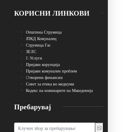
КОРИСНИ ЛИНКОВИ
Општина Струмица
ЈПКД Комуналец
Струмица Гас
ЗЕЛС
E-Услуги
Пријави корупција
Пријави комунален проблем
Oтворени финансии
Совет за етика во медиуми
Кодекс на новинарите на Македонија
Пребарувај