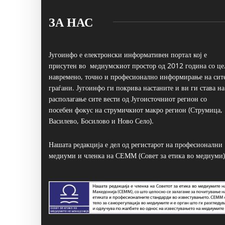
ЗА НАС
Југоинфо е електронски информативен портал кој е
присутен во медиумскиот простор од 2012 година со це
навремено, точно и професионално информирање на сит
граѓани. Југоинфо ги покрива настаните и ви ги става на
располагање сите вести од Југоисточниот регион со
посебен фокус на струмичкиот макро регион (Струмица,
Василево, Босилово и Ново Село).
Нашата редакција е дел од регистарот на професионални
медиуми и членка на СЕММ (Совет за етика во медиуми)