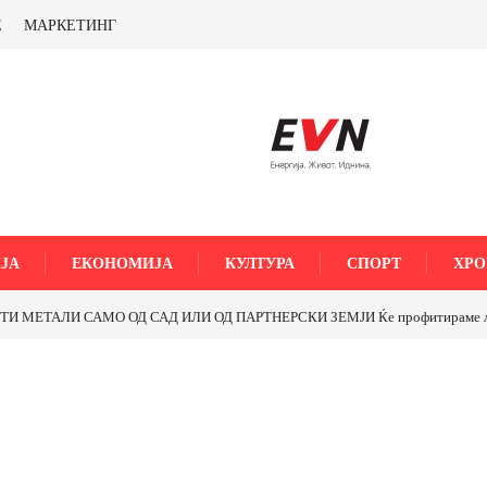
Е
МАРКЕТИНГ
ЈА
ЕКОНОМИЈА
КУЛТУРА
СПОРТ
ХРО
МЕТАЛИ САМО ОД САД ИЛИ ОД ПАРТНЕРСКИ ЗЕМЈИ Ќе профитираме ли со 