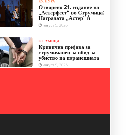
КУЛТУРА
Отворено 21. издание на
„Астерфест“ во Струмица:
Наградата „Астер“ ѝ
август 5, 2026
СТРУМИЦА
Кривична пријава за
струмичанец за обид за
убиство на поранешната
август 5, 2026