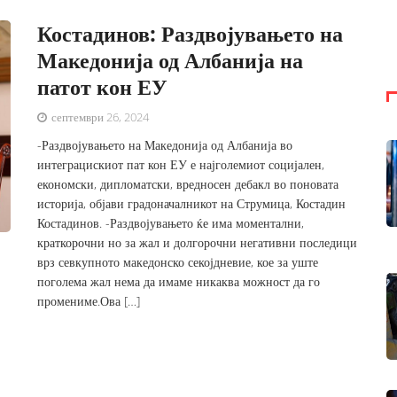
Костадинов: Раздвојувањето на
Македонија од Албанија на
патот кон ЕУ
септември 26, 2024
-Раздвојувањето на Македонија од Албанија во
интеграцискиот пат кон ЕУ е најголемиот социјален,
економски, дипломатски, вредносен дебакл во поновата
историја, објави градоначалникот на Струмица, Костадин
Костадинов. -Раздвојувањето ќе има моментални,
краткорочни но за жал и долгорочни негативни последици
врз севкупното македонско секојдневие, кое за уште
поголема жал нема да имаме никаква можност да го
промениме.Ова […]