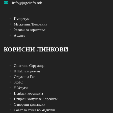
info@jugoinfo.mk
Импресум
Маркетинг/Ценовник
Услови за користење
Архива
КОРИСНИ ЛИНКОВИ
Општина Струмица
ЈПКД Комуналец
Струмица Гас
ЗЕЛС
E-Услуги
Пријави корупција
Пријави комунален проблем
Oтворени финансии
Совет за етика во медиуми