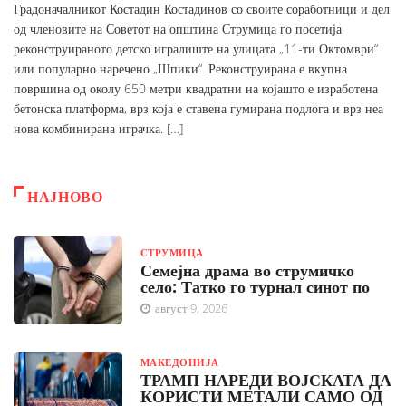
Градоначалникот Костадин Костадинов со своите соработници и дел
од членовите на Советот на општина Струмица го посетија
реконструираното детско игралиште на улицата „11-ти Октомври“
или популарно наречено „Шпики“. Реконструирана е вкупна
површина од околу 650 метри квадратни на којашто е изработена
бетонска платформа, врз која е ставена гумирана подлога и врз неа
нова комбинирана играчка. […]
НАЈНОВО
СТРУМИЦА
Семејна драма во струмичко
село: Татко го турнал синот по
август 9, 2026
МАКЕДОНИЈА
ТРАМП НАРЕДИ ВОЈСКАТА ДА
КОРИСТИ МЕТАЛИ САМО ОД