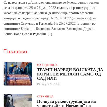
Се известуваат граѓаните од општините во Југоисточниот регион,
дека во деновите 25 и 26 јули 2022 година, во раните утрински
часови ќе се изврши авионска дезинсекција против возрасни
комарци со следниот распоред: На 25.07.2022 (понеделник), во
општините Струмица и Гевгелија, На 26.07.2022 (вторник), во
општините Богданци, Босилово, Василево, Валандово, Дојран,
Конче, Ново Село и Радовиш. […]
НАЈНОВО
МАКЕДОНИЈА
ТРАМП НАРЕДИ ВОЈСКАТА ДА
КОРИСТИ МЕТАЛИ САМО ОД
САД ИЛИ
август 5, 2026
СТРУМИЦА
Почнува реконструкцијата на
улицата „5-ти Ноември“ во