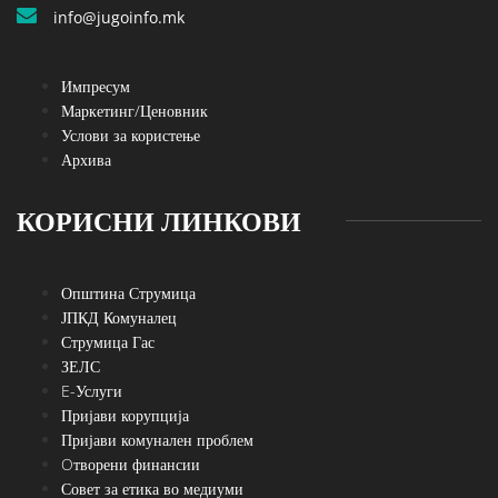
info@jugoinfo.mk
Импресум
Маркетинг/Ценовник
Услови за користење
Архива
КОРИСНИ ЛИНКОВИ
Општина Струмица
ЈПКД Комуналец
Струмица Гас
ЗЕЛС
E-Услуги
Пријави корупција
Пријави комунален проблем
Oтворени финансии
Совет за етика во медиуми