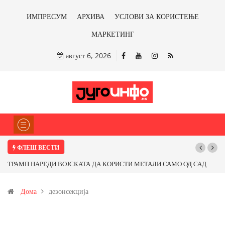
ИМПРЕСУМ
АРХИВА
УСЛОВИ ЗА КОРИСТЕЊЕ
МАРКЕТИНГ
август 6, 2026
ФЛЕШ ВЕСТИ
ВОЈСКАТА ДА КОРИСТИ МЕТАЛИ САМО ОД САД
Почнува реконструкциј
КИ ЗЕМЈИ Ќе профитираме ли со бакарот од
Дома
дезонсекција
имонот?