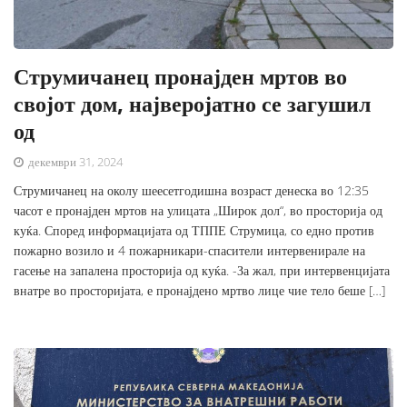
Струмичанец пронајден мртов во
својот дом, најверојатно се загушил
од
декември 31, 2024
Струмичанец на околу шеесетгодишна возраст денеска во 12:35
часот е пронајден мртов на улицата „Широк дол“, во просторија од
куќа. Според информацијата од ТППЕ Струмица, со едно против
пожарно возило и 4 пожарникари-спасители интервенирале на
гасење на запалена просторија од куќа. -За жал, при интервенцијата
внатре во просторијата, е пронајдено мртво лице чие тело беше […]