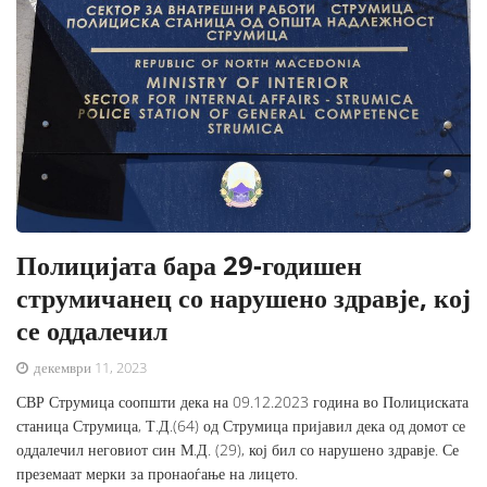
Полицијата бара 29-годишен
струмичанец со нарушено здравје, кој
се оддалечил
декември 11, 2023
СВР Струмица соопшти дека на 09.12.2023 година во Полициската
станица Струмица, Т.Д.(64) од Струмица пријавил дека од домот се
оддалечил неговиот син М.Д. (29), кој бил со нарушено здравје. Се
преземаат мерки за пронаоѓање на лицето.