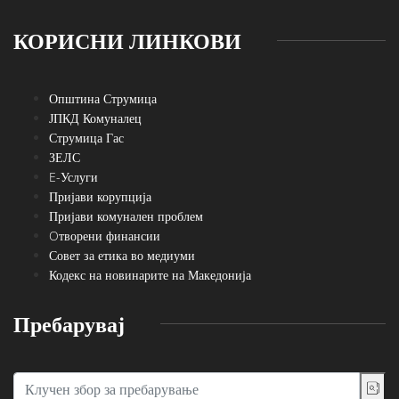
КОРИСНИ ЛИНКОВИ
Општина Струмица
ЈПКД Комуналец
Струмица Гас
ЗЕЛС
E-Услуги
Пријави корупција
Пријави комунален проблем
Oтворени финансии
Совет за етика во медиуми
Кодекс на новинарите на Македонија
Пребарувај