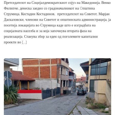
Претседателот на Социјалдемократскиот сојуз на Македонија, Венко
Филипче, денеска заедно со градоначалникот на Oпштина
Струмица, Костадин Костадинов, претседателот на Советот, Марјан
Даскаловски, членови на Советот и општинската администрација, ја
посетија локацијата во Струмица каде што е изградбата на
социјалната населба и за која започнува втората фаза на
реализација. Станува збор за еден од поголемите капитални
проекти во […]