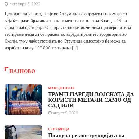
октомври 8, 2020
Центарот за јавно здравје во Струмица се опремува со комора со
која ќе прави брза анализа на земените тестови за Ковид – 19 во
својата лабораторија. Ова практично ќе значи дека примероците за
тестирање нема да се праќаат во акредитираните лаборатории во
Скопје, туку лабораторијата во Струмица самостојно ќе може да
изработи околу 100.000 тестирања […]
НАЈНОВО
МАКЕДОНИЈА
ТРАМП НАРЕДИ ВОЈСКАТА ДА
КОРИСТИ МЕТАЛИ САМО ОД
САД ИЛИ
август 5, 2026
СТРУМИЦА
Почнува реконструкцијата на