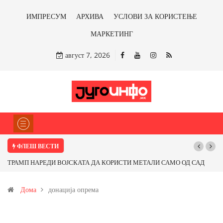
ИМПРЕСУМ
АРХИВА
УСЛОВИ ЗА КОРИСТЕЊЕ
МАРКЕТИНГ
август 7, 2026
ФЛЕШ ВЕСТИ
ТРАМП НАРЕДИ ВОЈСКАТА ДА КОРИСТИ МЕТАЛИ САМО ОД САД
ИЛИ ОД ПАРТНЕРСКИ ЗЕМЈИ Ќе профитираме ли со бакарот од
Дома
донација опрема
Иловица и со антимонот?