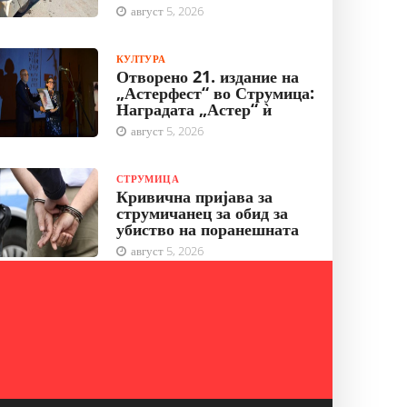
август 5, 2026
КУЛТУРА
Отворено 21. издание на
„Астерфест“ во Струмица:
Наградата „Астер“ ѝ
август 5, 2026
СТРУМИЦА
Кривична пријава за
струмичанец за обид за
убиство на поранешната
август 5, 2026