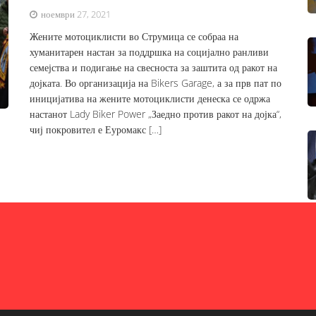
ноември 27, 2021
Жените мотоциклисти во Струмица се собраа на
хуманитарен настан за поддршка на социјално ранливи
семејства и подигање на свесноста за заштита од ракот на
дојката. Во организација на Bikers Garage, а за прв пат по
иницијатива на жените мотоциклисти денеска се одржа
настанот Lady Biker Power „Заедно против ракот на дојка“,
чиј покровител е Еуромакс […]