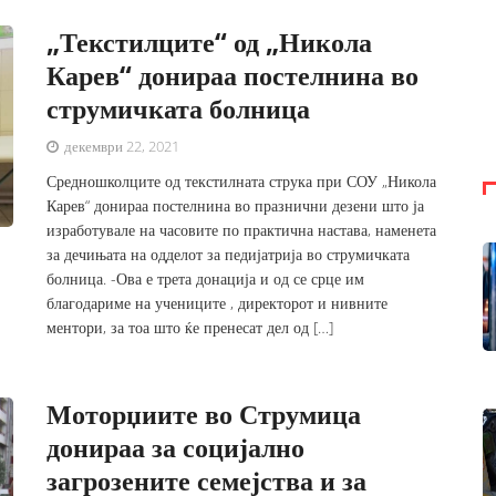
„Текстилците“ од „Никола
Карев“ донираа постелнина во
струмичката болница
декември 22, 2021
Средношколците од текстилната струка при СОУ „Никола
Карев“ донираа постелнина во празнични дезени што ја
изработувале на часовите по практична настава, наменета
за дечињата на одделот за педијатрија во струмичката
болница. -Ова е трета донација и од се срце им
благодариме на учениците , директорот и нивните
ментори, за тоа што ќе пренесат дел од […]
Моторџиите во Струмица
донираа за социјално
загрозените семејства и за