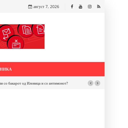
август 7, 2026
НИКА
бакарот од Иловица и со антимонот?