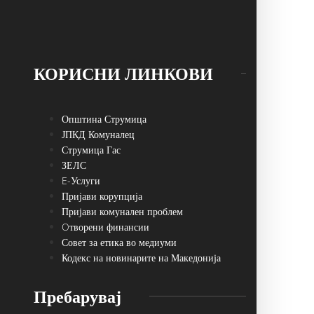
КОРИСНИ ЛИНКОВИ
Општина Струмица
ЈПКД Комуналец
Струмица Гас
ЗЕЛС
E-Услуги
Пријави корупција
Пријави комунален проблем
Oтворени финансии
Совет за етика во медиуми
Кодекс на новинарите на Македонија
Пребарувај