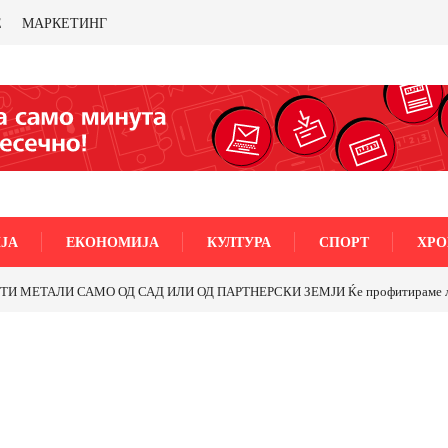
Е
МАРКЕТИНГ
ЈА
ЕКОНОМИЈА
КУЛТУРА
СПОРТ
ХРО
МЕТАЛИ САМО ОД САД ИЛИ ОД ПАРТНЕРСКИ ЗЕМЈИ Ќе профитираме ли со 