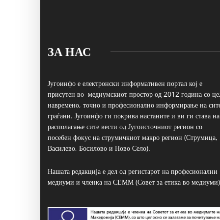
ЗА НАС
Југоинфо е електронски информативен портал кој е
присутен во медиумскиот простор од 2012 година со це
навремено, точно и професионално информирање на сит
граѓани. Југоинфо ги покрива настаните и ви ги става на
располагање сите вести од Југоисточниот регион со
посебен фокус на струмичкиот макро регион (Струмица,
Василево, Босилово и Ново Село).
Нашата редакција е дел од регистарот на професионални
медиуми и членка на СЕММ (Совет за етика во медиуми)