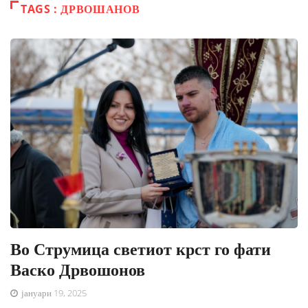
TAGS : ДРВОШАНОВ
Во Струмица светиот крст го фати
Васко Дрвошонов
јануари 19, 2025