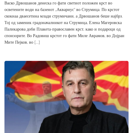
Васко Дрвошанов денеска го фати светиот положен крст во
осветените води на базенот „Аквариус“ во Струмица. По крстот
скокнаа дваесетина млади струмичани, а Дрвошанов беше најбрз.
Тој од заменик градоначалникот на Струмица, Елена Магеровска
Паликарова доби Плакета-православен крст, како и подароци од
спонзорите. Во Радовиш крстот го фати Миле Аврамов, во Дојран
Мите Пејков, во […]