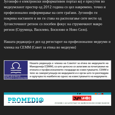
Југоинфо е електронски информативен портал кој е присутен во
медиумскиот простор од 2012 година со цел навремено, точно и
професионално информирање на сите граѓани. Југоинфо ги
покрива настаните и ви ги става на располагање сите вести од
Југоисточниот регион со посебен фокус на струмичкиот макро
регион (Струмица, Василево, Босилово и Ново Село).
Нашата редакција е дел од регистарот на професионални медиуми и
членка на СЕММ (Совет за етика во медиуми)