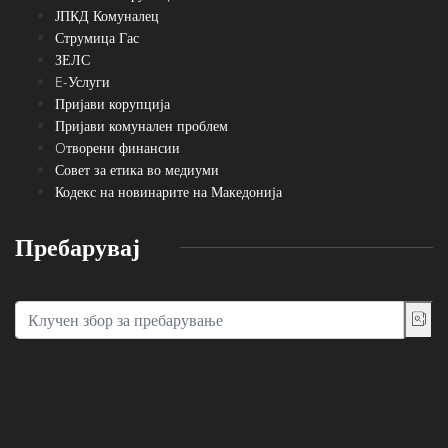
ЈПКД Комуналец
Струмица Гас
ЗЕЛС
E-Услуги
Пријави корупција
Пријави комунален проблем
Oтворени финансии
Совет за етика во медиуми
Кодекс на новинарите на Македонија
Пребарувај