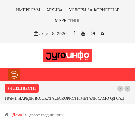
ИМПРЕСУМ
АРХИВА
УСЛОВИ ЗА КОРИСТЕЊЕ
МАРКЕТИНГ
август 8, 2026
ФЛЕШ ВЕСТИ
ТРАМП НАРЕДИ ВОЈСКАТА ДА КОРИСТИ МЕТАЛИ САМО ОД САД
Почну
ИЛИ ОД ПАРТНЕРСКИ ЗЕМЈИ Ќе профитираме ли со бакарот од
Дома
дваесетгодипшник
Иловица и со антимонот?