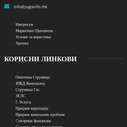
info@jugoinfo.mk
Импресум
Маркетинг/Ценовник
Услови за користење
Архива
КОРИСНИ ЛИНКОВИ
Општина Струмица
ЈПКД Комуналец
Струмица Гас
ЗЕЛС
E-Услуги
Пријави корупција
Пријави комунален проблем
Oтворени финансии
Совет за етика во медиуми