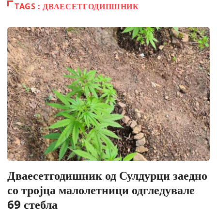
TAGS : ДВАЕСЕТГОДИПШНИК
Дваесетгодишник од Сулдурци заедно
со тројца малолетници одгледувале
69 стебла