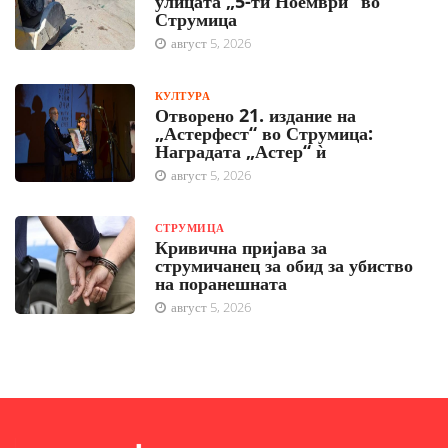
улицата „5-ти Ноември“ во
Струмица
август 5, 2026
КУЛТУРА
Отворено 21. издание на
„Астерфест“ во Струмица:
Наградата „Астер“ ѝ
август 5, 2026
СТРУМИЦА
Кривична пријава за
струмичанец за обид за убиство
на поранешната
август 5, 2026