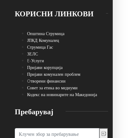
КОРИСНИ ЛИНКОВИ
Општина Струмица
ЈПКД Комуналец
Струмица Гас
ЗЕЛС
E-Услуги
Пријави корупција
Пријави комунален проблем
Oтворени финансии
Совет за етика во медиуми
Кодекс на новинарите на Македонија
Пребарувај