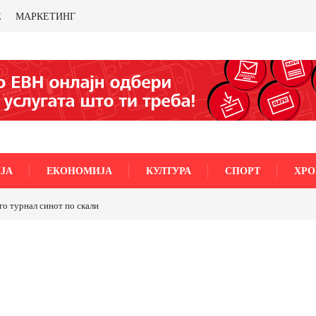
Е
МАРКЕТИНГ
ЈА
ЕКОНОМИЈА
КУЛТУРА
СПОРТ
ХРО
го турнал синот по скали