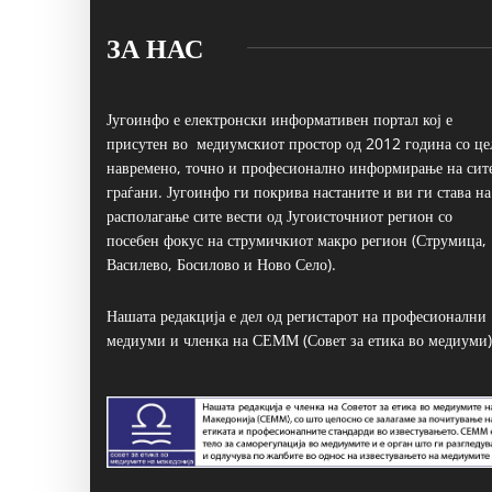
ЗА НАС
Југоинфо е електронски информативен портал кој е
присутен во медиумскиот простор од 2012 година со це
навремено, точно и професионално информирање на сит
граѓани. Југоинфо ги покрива настаните и ви ги става на
располагање сите вести од Југоисточниот регион со
посебен фокус на струмичкиот макро регион (Струмица,
Василево, Босилово и Ново Село).
Нашата редакција е дел од регистарот на професионални
медиуми и членка на СЕММ (Совет за етика во медиуми)