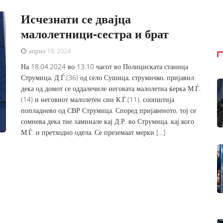
Исчезнати се двајца
малолетници-сестра и брат
април 19, 2024
На 18.04.2024 во 13.10 часот во Полициската станица
Струмица, Д.Ѓ.(36) од село Сушица, струмичко, пријавил
дека од домот се оддалечиле неговата малолетна ќерка М.Ѓ.
(14) и неговиот малолетен син К.Ѓ.(11), соопштија
попладнево од СВР Струмица. Според пријавеното, тој се
сомнева дека тие заминале кај Д.Р. во Струмица, кај кого
М.Ѓ. и претходно одела. Се преземаат мерки […]