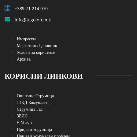
+389 71 214 070
info@jugoinfo.mk
Импресум
Маркетинг/Ценовник
Услови за користење
Архива
КОРИСНИ ЛИНКОВИ
Општина Струмица
ЈПКД Комуналец
Струмица Гас
ЗЕЛС
E-Услуги
Пријави корупција
Пријави комунален проблем