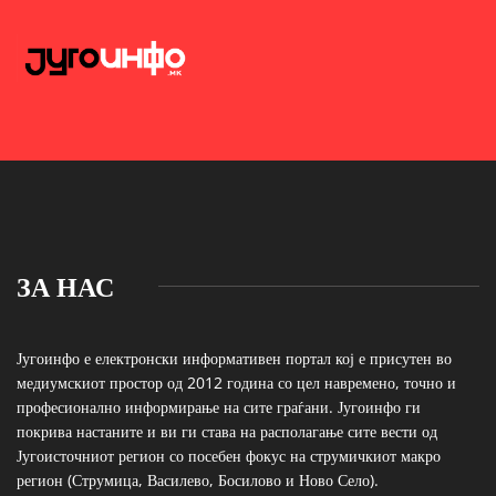
ЗА НАС
Југоинфо е електронски информативен портал кој е присутен во
медиумскиот простор од 2012 година со цел навремено, точно и
професионално информирање на сите граѓани. Југоинфо ги
покрива настаните и ви ги става на располагање сите вести од
Југоисточниот регион со посебен фокус на струмичкиот макро
регион (Струмица, Василево, Босилово и Ново Село).