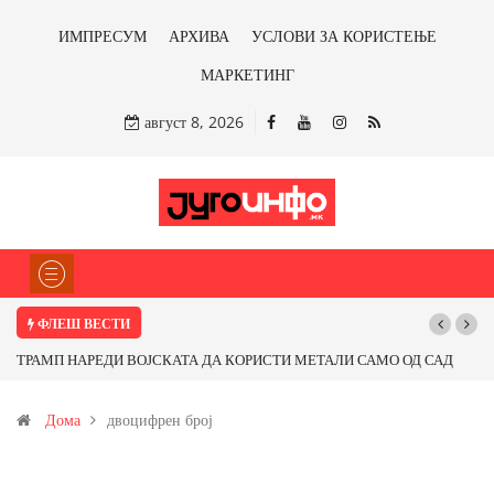
ИМПРЕСУМ
АРХИВА
УСЛОВИ ЗА КОРИСТЕЊЕ
МАРКЕТИНГ
август 8, 2026
ФЛЕШ ВЕСТИ
ТРАМП НАРЕДИ ВОЈСКАТА ДА КОРИСТИ МЕТАЛИ САМО ОД САД
Поч
ИЛИ ОД ПАРТНЕРСКИ ЗЕМЈИ Ќе профитираме ли со бакарот од
Дома
двоцифрен број
Иловица и со антимонот?