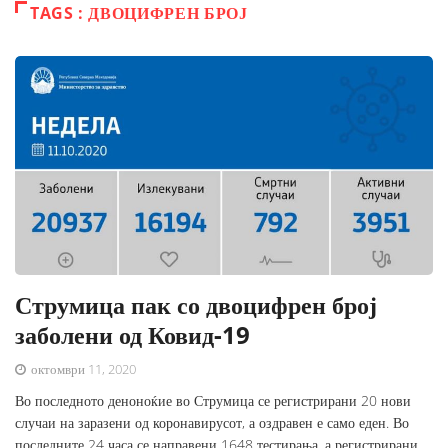
TAGS : ДВОЦИФРЕН БРОЈ
Струмица пак со двоцифрен број
заболени од Ковид-19
октомври 11, 2020
Во последното деноноќие во Струмица се регистрирани 20 нови
случаи на заразени од коронавирусот, а оздравен е само еден. Во
последните 24 часа се направени 1648 тестирања, а регистрирани