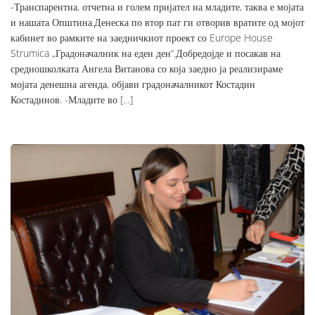
-Транспарентна, отчетна и голем пријател на младите, таква е мојата
и нашата Општина.Денеска по втор пат ги отворив вратите од мојот
кабинет во рамките на заедничкиот проект со Europe House
Strumica „Градоначалник на еден ден“.Добредојде и посакав на
средношколката Ангела Витанова со која заедно ја реализираме
мојата денешна агенда, објави градоначалникот Костадин
Костадинов. -Младите во […]