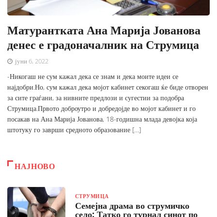
Матурантката Ана Марија Јованова
денес е градоначалник на Струмица
јуни 6, 2022
-Никогаш не сум кажал дека се знам и дека моите идеи се
најдобри.Но, сум кажал дека мојот кабинет секогаш ќе биде отворен
за сите граѓани, за нивните предлози и сугестии за подобра
Струмица.Првото доброутро и добредојде во мојот кабинет и го
посакав на Ана Марија Јованова, 18-годишна млада девојка која
штотуку го заврши средното образование […]
НАЈНОВО
СТРУМИЦА
Семејна драма во струмичко
село: Татко го турнал синот по