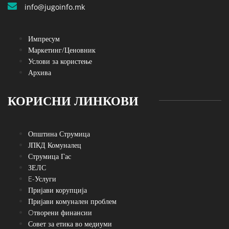
info@jugoinfo.mk
Импресум
Маркетинг/Ценовник
Услови за користење
Архива
КОРИСНИ ЛИНКОВИ
Општина Струмица
ЈПКД Комуналец
Струмица Гас
ЗЕЛС
E-Услуги
Пријави корупција
Пријави комунален проблем
Oтворени финансии
Совет за етика во медиуми