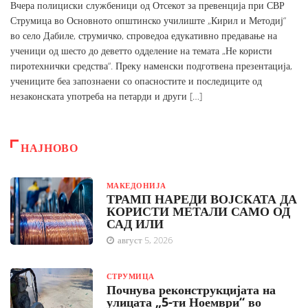
Вчера полициски службеници од Отсекот за превенција при СВР
Струмица во Основното општинско училиште „Кирил и Методиј“
во село Дабиле, струмичко, спроведоа едукативно предавање на
ученици од шесто до деветто одделение на темата „Не користи
пиротехнички средства“. Преку наменски подготвена презентација,
учениците беа запознаени со опасностите и последиците од
незаконската употреба на петарди и други […]
НАЈНОВО
МАКЕДОНИЈА
ТРАМП НАРЕДИ ВОЈСКАТА ДА
КОРИСТИ МЕТАЛИ САМО ОД
САД ИЛИ
август 5, 2026
СТРУМИЦА
Почнува реконструкцијата на
улицата „5-ти Ноември“ во