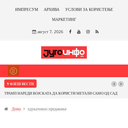
ИМПРЕСУМ
АРХИВА
УСЛОВИ ЗА КОРИСТЕЊЕ
МАРКЕТИНГ
август 7, 2026
ФЛЕШ ВЕСТИ
ТРАМП НАРЕДИ ВОЈСКАТА ДА КОРИСТИ МЕТАЛИ САМО ОД САД
ИЛИ ОД ПАРТНЕРСКИ ЗЕМЈИ Ќе профитираме ли со бакарот од
Дома
едукативно предавање
Иловица и со антимонот?