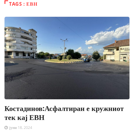
TAGS : ЕВН
Костадинов:Асфалтиран е кружниот
тек кај ЕВН
јуни 18, 2024