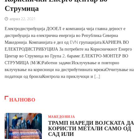
Струмица
април 22, 2021
Електродистрибуција ДООЕЛ е компанија чија главна дејност е
дистрибуција на електрична енергија во Република Северна
Македонија. Компанијата е дел од EVN групацијата.КАРИЕРА ВО
ЕЛЕКТРОДИСТРИБУЦИЈА За потребите на Корисничкиот Енерго
Центар во Струмица во Група 2, бараме:.ЕЛЕКТРО-МОНТЕР ВО
СТРУМИЦА (М/Ж)Работни задачи:Исклучување и повторно
вклучување на корисници на дистрибутивната мрежаОтчитување на
податоци од броилаКонтрола на приклучоци и […]
НАЈНОВО
МАКЕДОНИЈА
ТРАМП НАРЕДИ ВОЈСКАТА ДА
КОРИСТИ МЕТАЛИ САМО ОД
САД ИЛИ