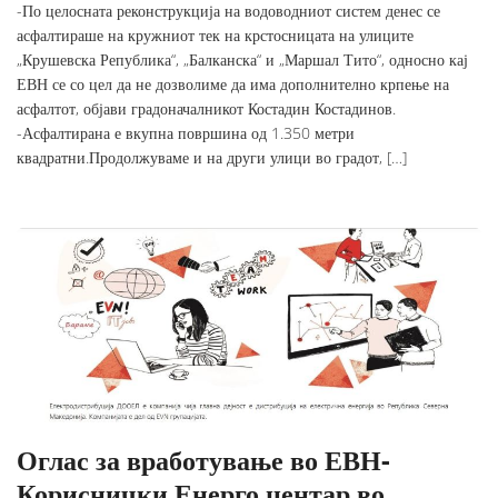
-По целосната реконструкција на водоводниот систем денес се
асфалтираше на кружниот тек на крстосницата на улиците
„Крушевска Република“, „Балканска“ и „Маршал Тито“, односно кај
ЕВН се со цел да не дозволиме да има дополнително крпење на
асфалтот, објави градоначалникот Костадин Костадинов.
-Асфалтирана е вкупна површина од 1.350 метри
квадратни.Продолжуваме и на други улици во градот, […]
Оглас за вработување во ЕВН-
Кориснички Енерго центар во