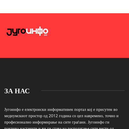
ЗА НАС
Југоинфо е електронски информативен портал кој е присутен во
медиумскиот простор од 2012 година со цел навремено, точно и
професионално информирање на сите граѓани. Југоинфо ги
покрива настаните и ви ги става на располагање сите вести од