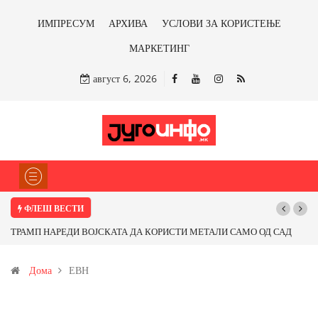
ИМПРЕСУМ
АРХИВА
УСЛОВИ ЗА КОРИСТЕЊЕ
МАРКЕТИНГ
август 6, 2026
ФЛЕШ ВЕСТИ
ТРАМП НАРЕДИ ВОЈСКАТА ДА КОРИСТИ МЕТАЛИ САМО ОД САД
По
ИЛИ ОД ПАРТНЕРСКИ ЗЕМЈИ Ќе профитираме ли со бакарот од
Дома
ЕВН
Иловица и со антимонот?