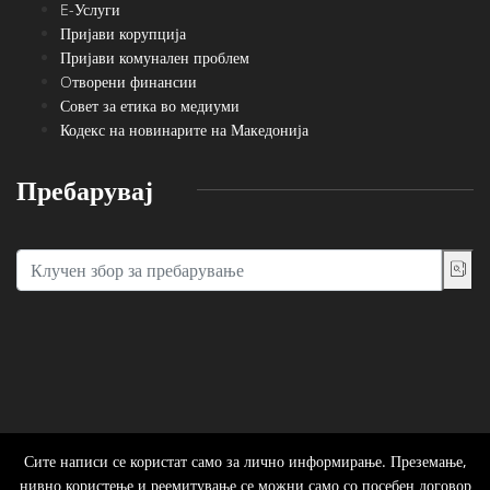
E-Услуги
Пријави корупција
Пријави комунален проблем
Oтворени финансии
Совет за етика во медиуми
Кодекс на новинарите на Македонија
Пребарувај
Сите написи се користат само за лично информирање. Преземање,
нивно користење и реемитување се можни само со посебен договор