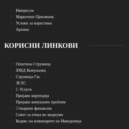
Импресум
Маркетинг/Ценовник
Услови за користење
Архива
КОРИСНИ ЛИНКОВИ
Општина Струмица
ЈПКД Комуналец
Струмица Гас
ЗЕЛС
E-Услуги
Пријави корупција
Пријави комунален проблем
Oтворени финансии
Совет за етика во медиуми
Кодекс на новинарите на Македонија