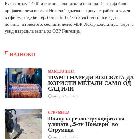
Вчера околу 14:00 часот во Полициската станица Гевгелија било
пријавено дека во село Николиќ, додека извршувал работни задачи
во фирма каде бил вработен, Б.Н.(27) се здобил со повреди и
починал на местото, соопшти денес МВР. Лекар констатирал смрт, а
увид извршила екипа од ОВР Гевгелија.
НАЈНОВО
МАКЕДОНИЈА
ТРАМП НАРЕДИ ВОЈСКАТА ДА
КОРИСТИ МЕТАЛИ САМО ОД
САД ИЛИ
август 5, 2026
СТРУМИЦА
Почнува реконструкцијата на
улицата „5-ти Ноември“ во
Струмица
август 5, 2026