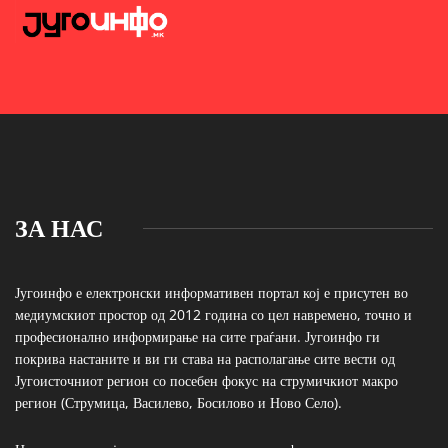
ЗА НАС
Југоинфо е електронски информативен портал кој е присутен во
медиумскиот простор од 2012 година со цел навремено, точно и
професионално информирање на сите граѓани. Југоинфо ги
покрива настаните и ви ги става на располагање сите вести од
Југоисточниот регион со посебен фокус на струмичкиот макро
регион (Струмица, Василево, Босилово и Ново Село).