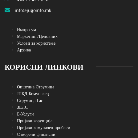
info@jugoinfo.mk
Импресум
Маркетинг/Ценовник
Услови за користење
Архива
КОРИСНИ ЛИНКОВИ
Општина Струмица
ЈПКД Комуналец
Струмица Гас
ЗЕЛС
E-Услуги
Пријави корупција
Пријави комунален проблем
Oтворени финансии