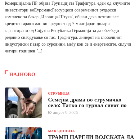
Комерцијална ПР објава Групацијата Трафигура, еден од клучните
инвеститори воЕуромаксРесоурцеси современиот рударски
комплекс за бакар „Иловица-Штука“, објави дека потпишале
кредитен аранжман во вредност од 3 милијарди долари
гарантирани од Сојузна Република Германија за да обезбеди
редовно снабдување со гас. Трафигура, лидерот на глобалниот
индустриски пазар со суровини, меѓу кои се и енергенсите, склучи
четири годишен […]
НАЈНОВО
СТРУМИЦА
Семејна драма во струмичко
село: Татко го турнал синот по
август 9, 2026
МАКЕДОНИЈА
ТРАМП НАРЕДИ ВОЈСКАТА ДА