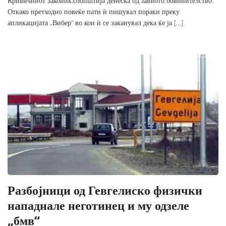
Кривичниот законик,соопштија денеска од Јавното обвинителство.
Откако претходно повеќе пати ѝ пишувал пораки преку
апликацијата „Вибер“ во кои ѝ се заканувал дека ќе ја […]
Разбојници од Гевгелиско физички
нападнале неготинец и му одзеле
„бмв“