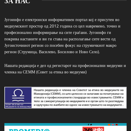
ЗА НАС
Југоинфо е електронски информативен портал кој е присутен во
медиумскиот простор од 2012 година со цел навремено, точно и
професионално информирање на сите граѓани. Југоинфо ги
покрива настаните и ви ги става на располагање сите вести од
Југоисточниот регион со посебен фокус на струмичкиот макро
регион (Струмица, Василево, Босилово и Ново Село).
Нашата редакција е дел од регистарот на професионални медиуми и
членка на СЕММ (Совет за етика во медиуми)