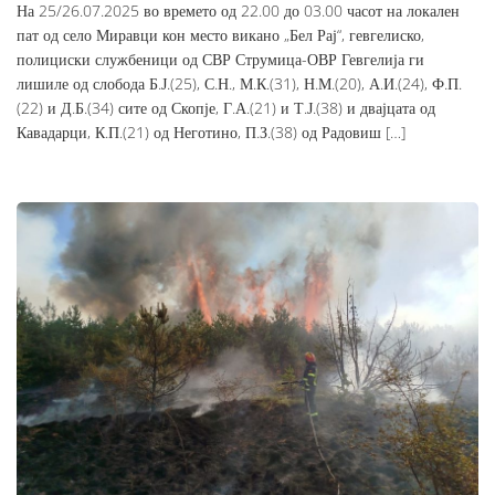
На 25/26.07.2025 во времето од 22.00 до 03.00 часот на локален
пат од село Миравци кон место викано „Бел Рај“, гевгелиско,
полициски службеници од СВР Струмица-ОВР Гевгелија ги
лишиле од слобода Б.Ј.(25), С.Н., М.К.(31), Н.М.(20), А.И.(24), Ф.П.
(22) и Д.Б.(34) сите од Скопје, Г.А.(21) и Т.Ј.(38) и двајцата од
Кавадарци, К.П.(21) од Неготино, П.З.(38) од Радовиш […]