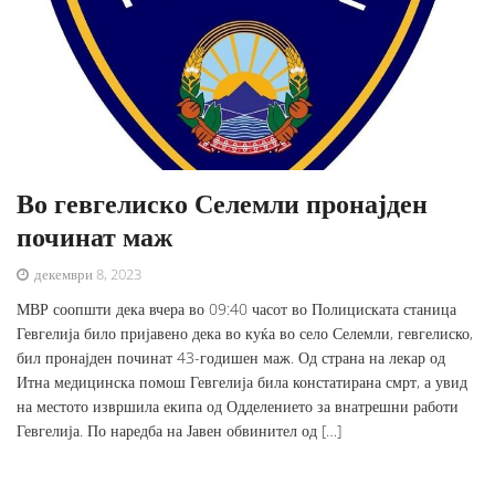
Во гевгелиско Селемли пронајден
починат маж
декември 8, 2023
МВР соопшти дека вчера во 09:40 часот во Полициската станица
Гевгелија било пријавено дека во куќа во село Селемли, гевгелиско,
бил пронајден починат 43-годишен маж. Од страна на лекар од
Итна медицинска помош Гевгелија била констатирана смрт, а увид
на местото извршила екипа од Одделението за внатрешни работи
Гевгелија. По наредба на Јавен обвинител од […]