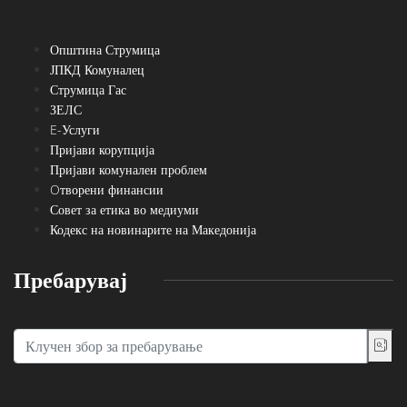
Општина Струмица
ЈПКД Комуналец
Струмица Гас
ЗЕЛС
E-Услуги
Пријави корупција
Пријави комунален проблем
Oтворени финансии
Совет за етика во медиуми
Кодекс на новинарите на Македонија
Пребарувај