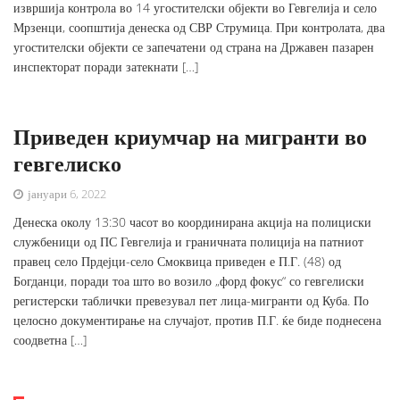
извршија контрола во 14 угостителски објекти во Гевгелија и село
Мрзенци, соопштија денеска од СВР Струмица. При контролата, два
угостителски објекти се запечатени од страна на Државен пазарен
инспекторат поради затекнати […]
Приведен криумчар на мигранти во
гевгелиско
јануари 6, 2022
Денеска околу 13:30 часот во координирана акција на полициски
службеници од ПС Гевгелија и граничната полиција на патниот
правец село Прдејци-село Смоквица приведен е П.Г. (48) од
Богданци, поради тоа што во возило „форд фокус“ со гевгелиски
регистерски таблички превезувал пет лица-мигранти од Куба. По
целосно документирање на случајот, против П.Г. ќе биде поднесена
соодветна […]