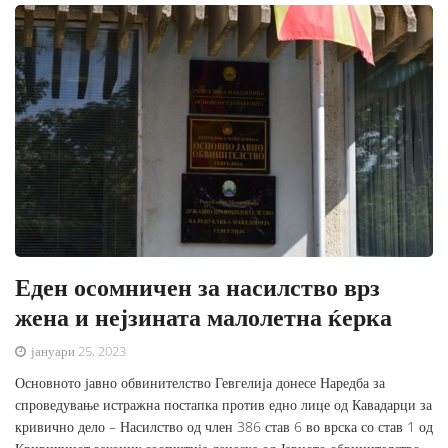
Еден осомничен за насилство врз
жена и нејзината малолетна ќерка
јануари 25, 2023
Основното јавно обвинителство Гевгелија донесе Наредба за
спроведување истражна постапка против едно лице од Кавадарци за
кривично дело – Насилство од член 386 став 6 во врска со став 1 од