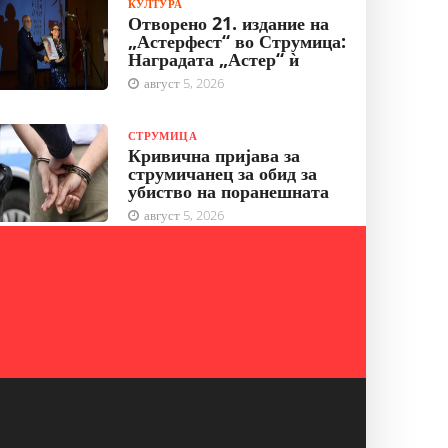
КУЛТУРА
Отворено 21. издание на
„Астерфест“ во Струмица:
Наградата „Астер“ ѝ
август 5, 2026
СТРУМИЦА
Кривична пријава за
струмичанец за обид за
убиство на поранешната
август 5, 2026