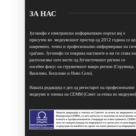
ЗА НАС
Југоинфо е електронски информативен портал кој е
присутен во медиумскиот простор од 2012 година со це
навремено, точно и професионално информирање на сит
граѓани. Југоинфо ги покрива настаните и ви ги става на
располагање сите вести од Југоисточниот регион со
посебен фокус на струмичкиот макро регион (Струмица,
Василево, Босилово и Ново Село).
Нашата редакција е дел од регистарот на професионални
медиуми и членка на СЕММ (Совет за етика во медиуми)