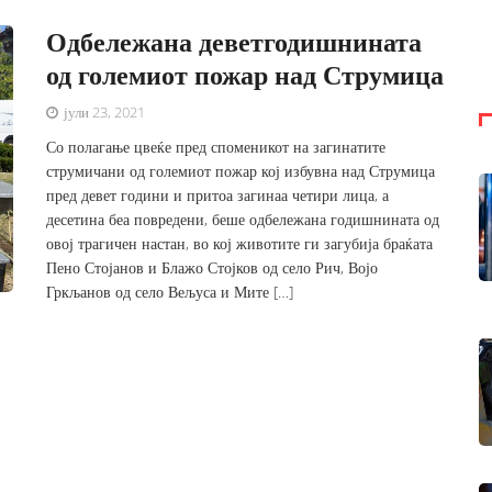
Одбележана деветгодишнината
од големиот пожар над Струмица
јули 23, 2021
Со полагање цвеќе пред споменикот на загинатите
струмичани од големиот пожар кој избувна над Струмица
пред девет години и притоа загинаа четири лица, а
десетина беа повредени, беше одбележана годишнината од
овој трагичен настан, во кој животите ги загубија браќата
Пено Стојанов и Блажо Стојков од село Рич, Војо
Гркљанов од село Вељуса и Мите […]