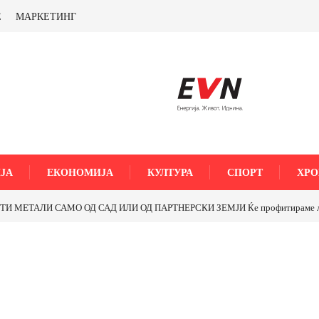
Е
МАРКЕТИНГ
ЈА
ЕКОНОМИЈА
КУЛТУРА
СПОРТ
ХРО
МЕТАЛИ САМО ОД САД ИЛИ ОД ПАРТНЕРСКИ ЗЕМЈИ Ќе профитираме ли со 