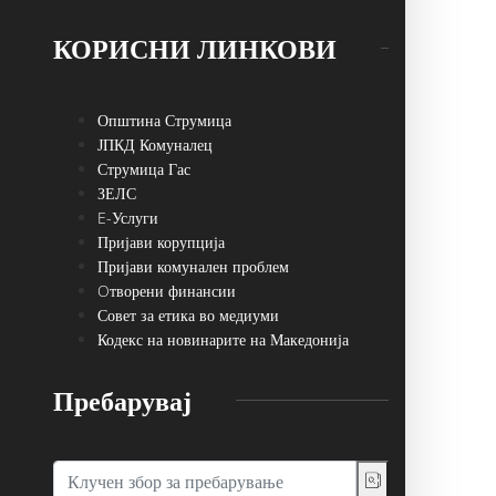
КОРИСНИ ЛИНКОВИ
Општина Струмица
ЈПКД Комуналец
Струмица Гас
ЗЕЛС
E-Услуги
Пријави корупција
Пријави комунален проблем
Oтворени финансии
Совет за етика во медиуми
Кодекс на новинарите на Македонија
Пребарувај