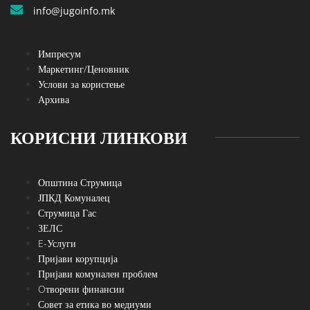
info@jugoinfo.mk
Импресум
Маркетинг/Ценовник
Услови за користење
Архива
КОРИСНИ ЛИНКОВИ
Општина Струмица
ЈПКД Комуналец
Струмица Гас
ЗЕЛС
E-Услуги
Пријави корупција
Пријави комунален проблем
Oтворени финансии
Совет за етика во медиуми