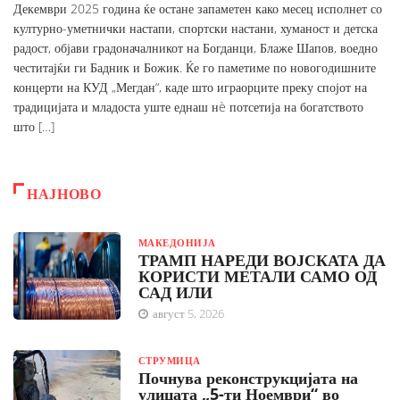
Декември 2025 година ќе остане запаметен како месец исполнет со
културно-уметнички настапи, спортски настани, хуманост и детска
радост, објави градоначалникот на Богданци, Блаже Шапов, воедно
честитајќи ги Бадник и Божик. Ќе го паметиме по новогодишните
концерти на КУД „Мегдан“, каде што играорците преку спојот на
традицијата и младоста уште еднаш нè потсетија на богатството
што […]
НАЈНОВО
МАКЕДОНИЈА
ТРАМП НАРЕДИ ВОЈСКАТА ДА
КОРИСТИ МЕТАЛИ САМО ОД
САД ИЛИ
август 5, 2026
СТРУМИЦА
Почнува реконструкцијата на
улицата „5-ти Ноември“ во