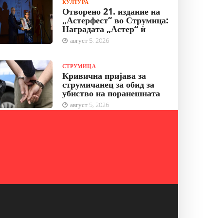
КУЛТУРА
Отворено 21. издание на
„Астерфест“ во Струмица:
Наградата „Астер“ ѝ
август 5, 2026
СТРУМИЦА
Кривична пријава за
струмичанец за обид за
убиство на поранешната
август 5, 2026