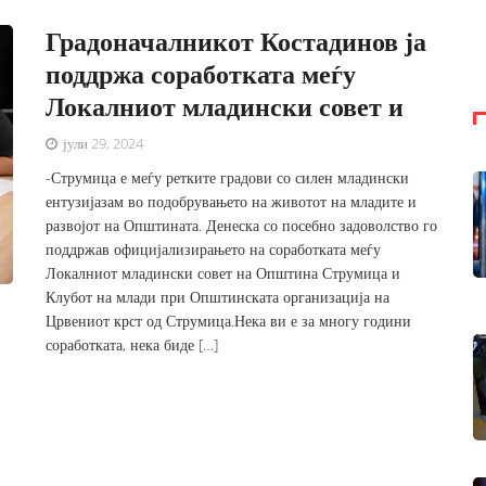
Градоначалникот Костадинов ја
поддржа соработката меѓу
Локалниот младински совет и
јули 29, 2024
-Струмица е меѓу ретките градови со силен младински
ентузијазам во подобрувањето на животот на младите и
развојот на Општината. Денеска со посебно задоволство го
поддржав официјализирањето на соработката меѓу
Локалниот младински совет на Општина Струмица и
Клубот на млади при Општинската организација на
Црвениот крст од Струмица.Нека ви е за многу години
соработката, нека биде […]