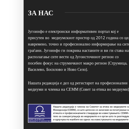
ЗА НАС
Југоинфо е електронски информативен портал кој е
присутен во медиумскиот простор од 2012 година со це
навремено, точно и професионално информирање на сит
граѓани. Југоинфо ги покрива настаните и ви ги става на
располагање сите вести од Југоисточниот регион со
посебен фокус на струмичкиот макро регион (Струмица,
Василево, Босилово и Ново Село).
Нашата редакција е дел од регистарот на професионални
медиуми и членка на СЕММ (Совет за етика во медиуми)