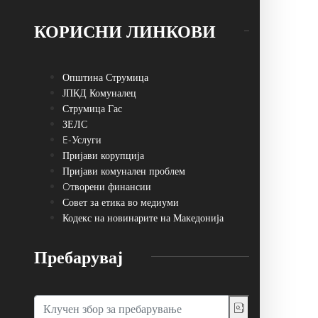
КОРИСНИ ЛИНКОВИ
Општина Струмица
ЈПКД Комуналец
Струмица Гас
ЗЕЛС
E-Услуги
Пријави корупција
Пријави комунален проблем
Oтворени финансии
Совет за етика во медиуми
Кодекс на новинарите на Македонија
Пребарувај