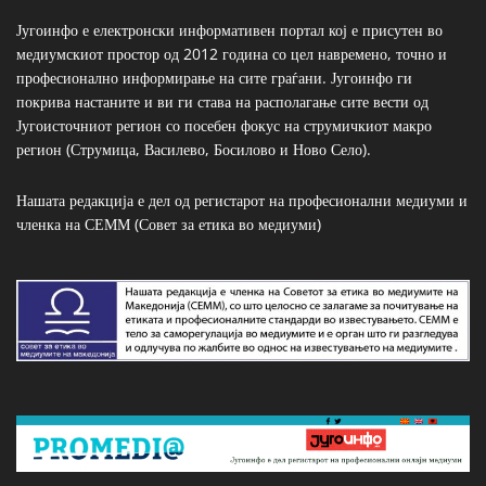
Југоинфо е електронски информативен портал кој е присутен во
медиумскиот простор од 2012 година со цел навремено, точно и
професионално информирање на сите граѓани. Југоинфо ги
покрива настаните и ви ги става на располагање сите вести од
Југоисточниот регион со посебен фокус на струмичкиот макро
регион (Струмица, Василево, Босилово и Ново Село).
Нашата редакција е дел од регистарот на професионални медиуми и
членка на СЕММ (Совет за етика во медиуми)