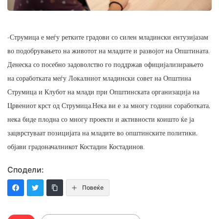
-Струмица е меѓу ретките градови со силен младински ентузијазам
во подобрувањето на животот на младите и развојот на Општината.
Денеска со посебно задоволство го поддржав официјализирањето
на соработката меѓу Локалниот младински совет на Општина
Струмица и Клубот на млади при Општинската организација на
Црвениот крст од Струмица.Нека ви е за многу години соработката,
нека биде плодна со многу проекти и активности коишто ќе ја
зацврстуваат позицијата на младите во општинските политики,
објави градоначалникот Костадин Костадинов.
Сподели:
Повеќе