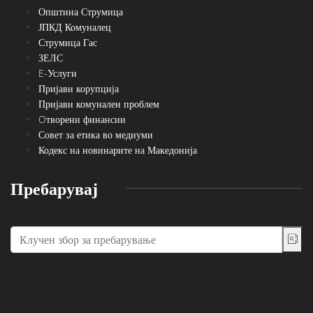
Општина Струмица
ЈПКД Комуналец
Струмица Гас
ЗЕЛС
E-Услуги
Пријави корупција
Пријави комунален проблем
Oтворени финансии
Совет за етика во медиуми
Кодекс на новинарите на Македонија
Пребарувај