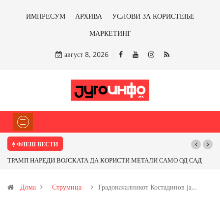
ИМПРЕСУМ
АРХИВА
УСЛОВИ ЗА КОРИСТЕЊЕ
МАРКЕТИНГ
август 8, 2026
ФЛЕШ ВЕСТИ
ТРАМП НАРЕДИ ВОЈСКАТА ДА КОРИСТИ МЕТАЛИ САМО ОД САД
Почну
ИЛИ ОД ПАРТНЕРСКИ ЗЕМЈИ Ќе профитираме ли со бакарот од
Дома
Струмица
Градоначалникот Костадинов ја…
Иловица и со антимонот?