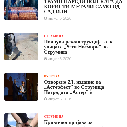
ТРАМП НАРЕДИ ВОЈСКАТА ДА
КОРИСТИ МЕТАЛИ САМО ОД
САД ИЛИ
август 5, 2026
СТРУМИЦА
Почнува реконструкцијата на
улицата „5-ти Ноември“ во
Струмица
август 5, 2026
КУЛТУРА
Отворено 21. издание на
„Астерфест“ во Струмица:
Наградата „Астер“ ѝ
август 5, 2026
СТРУМИЦА
Кривична пријава за
струмичанец за обид за убиство