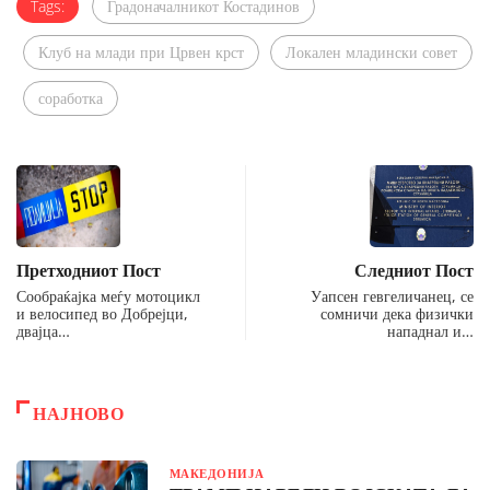
Tags:
Градоначалникот Костадинов
Клуб на млади при Црвен крст
Локален младински совет
соработка
Претходниот Пост
Следниот Пост
Сообраќајка меѓу мотоцикл
Уапсен гевгеличанец, се
и велосипед во Добрејци,
сомничи дека физички
двајца…
нападнал и…
НАЈНОВО
МАКЕДОНИЈА