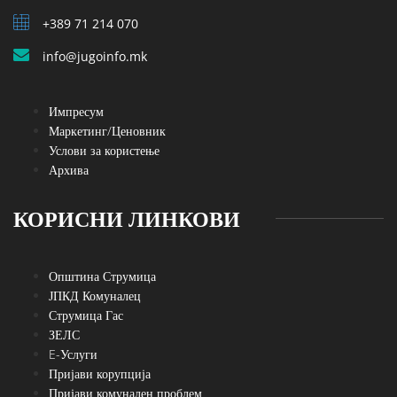
+389 71 214 070
info@jugoinfo.mk
Импресум
Маркетинг/Ценовник
Услови за користење
Архива
КОРИСНИ ЛИНКОВИ
Општина Струмица
ЈПКД Комуналец
Струмица Гас
ЗЕЛС
E-Услуги
Пријави корупција
Пријави комунален проблем