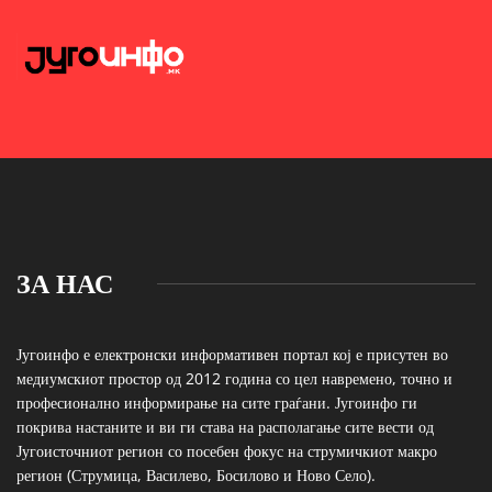
ЗА НАС
Југоинфо е електронски информативен портал кој е присутен во
медиумскиот простор од 2012 година со цел навремено, точно и
професионално информирање на сите граѓани. Југоинфо ги
покрива настаните и ви ги става на располагање сите вести од
Југоисточниот регион со посебен фокус на струмичкиот макро
регион (Струмица, Василево, Босилово и Ново Село).