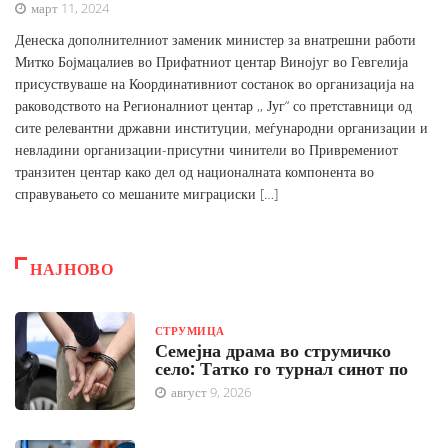
март 11, 2024
Денеска дополнителниот заменик министер за внатрешни работи
Митко Бојмацалиев во Прифатниот центар Винојуг во Гевгелија
присуствуваше на Координативниот состанок во организација на
раководството на Регионалниот центар ,, Југ“ со претставници од
сите релевантни државни институции, меѓународни организации и
невладини организации-присутни чинители во Привремениот
транзитен центар како дел од националната компонента во
справувањето со мешаните миграциски […]
НАЈНОВО
СТРУМИЦА
Семејна драма во струмичко
село: Татко го турнал синот по
август 9, 2026