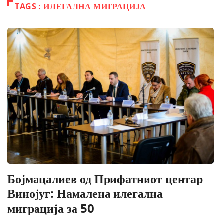
TAGS : ИЛЕГАЛНА МИГРАЦИЈА
Бојмацалиев од Прифатниот центар
Винојуг: Намалена илегална
миграција за 50